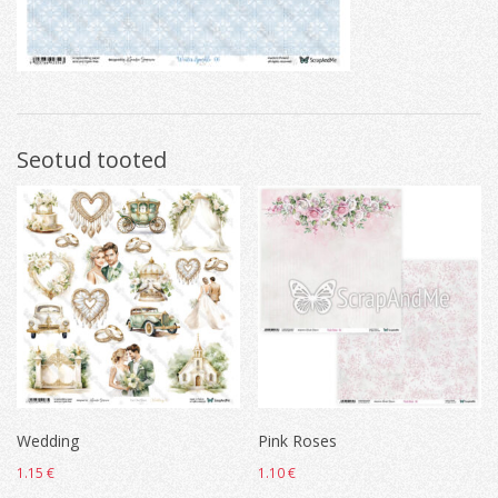
Seotud tooted
Wedding
Pink Roses
1.15
€
1.10
€