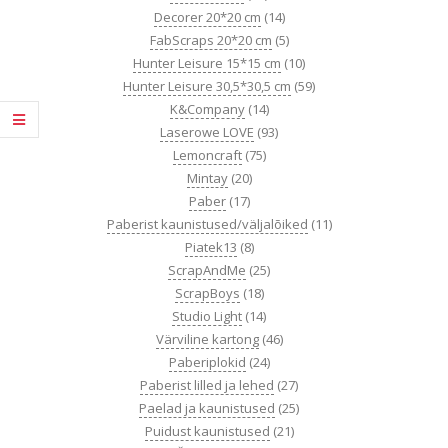
Decorer 20*20 cm
(14)
FabScraps 20*20 cm
(5)
Hunter Leisure 15*15 cm
(10)
Hunter Leisure 30,5*30,5 cm
(59)
K&Company
(14)
Laserowe LOVE
(93)
Lemoncraft
(75)
Mintay
(20)
Paber
(17)
Paberist kaunistused/väljalõiked
(11)
Piatek13
(8)
ScrapAndMe
(25)
ScrapBoys
(18)
Studio Light
(14)
Värviline kartong
(46)
Paberiplokid
(24)
Paberist lilled ja lehed
(27)
Paelad ja kaunistused
(25)
Puidust kaunistused
(21)