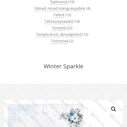
Šabloonid
(10)
Silmad, ninad mänguasjadele
(4)
Teibid
(13)
Tekstuurplaadid
(14)
Templid
(22)
Templivärvid, akrüülplokid
(12)
Tööriistad
(2)
Winter Sparkle