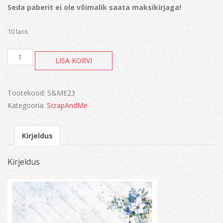
Seda paberit ei ole võimalik saata maksikirjaga!
10 laos
Winter
LISA KORVI
Sparkle
kogus
Tootekood:
S&ME23
Kategooria:
ScrapAndMe
Kirjeldus
Kirjeldus