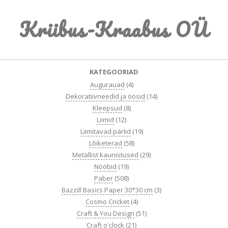
Skip
Kriibus-Kraabus OÜ
to
content
Primary
KATEGOORIAD
Navigation
Augurauad
(4)
Menu
Dekoratiivneedid ja öösid
(14)
Kleepsud
(8)
Liimid
(12)
Liimitavad pärlid
(19)
Lõiketerad
(58)
Metallist kaunistused
(29)
Nööbid
(19)
Paber
(508)
Bazzill Basics Paper 30*30 cm
(3)
Cosmo Cricket
(4)
Craft & You Design
(51)
Craft o'clock
(21)