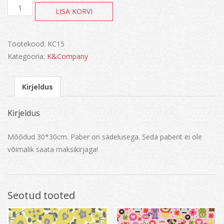
AB
LISA KORVI
Belle
Sunflower
kogus
Tootekood:
KC15
Kategooria:
K&Company
Kirjeldus
Kirjeldus
Mõõdud 30*30cm. Paber on sädelusega. Seda paberit ei ole
võimalik saata maksikirjaga!
Seotud tooted