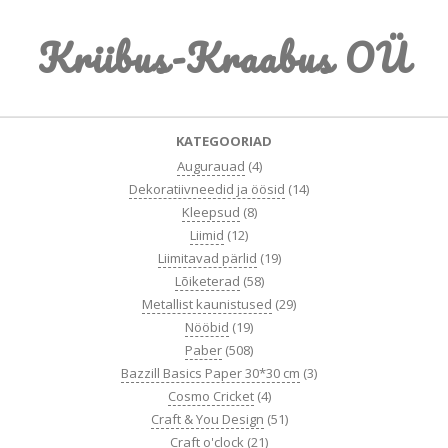
Skip
Kriibus-Kraabus OÜ
to
content
Primary
KATEGOORIAD
Navigation
Augurauad
(4)
Menu
Dekoratiivneedid ja öösid
(14)
Kleepsud
(8)
Liimid
(12)
Liimitavad pärlid
(19)
Lõiketerad
(58)
Metallist kaunistused
(29)
Nööbid
(19)
Paber
(508)
Bazzill Basics Paper 30*30 cm
(3)
Cosmo Cricket
(4)
Craft & You Design
(51)
Craft o'clock
(21)