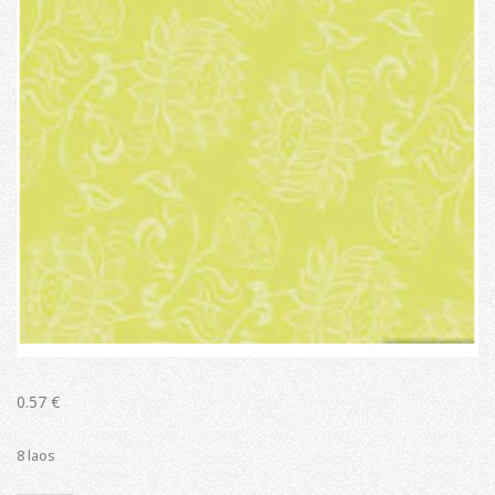
0.57
€
8 laos