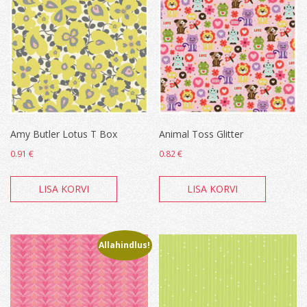
Amy Butler Lotus T Box
Animal Toss Glitter
0.91
€
0.82
€
LISA KORVI
LISA KORVI
Allahindlus!