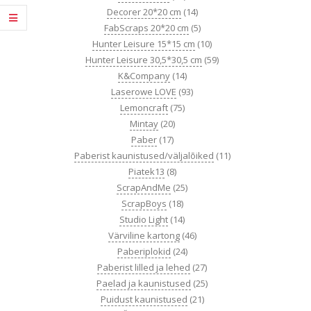
Decorer 20*20 cm
(14)
FabScraps 20*20 cm
(5)
Hunter Leisure 15*15 cm
(10)
Hunter Leisure 30,5*30,5 cm
(59)
K&Company
(14)
Laserowe LOVE
(93)
Lemoncraft
(75)
Mintay
(20)
Paber
(17)
Paberist kaunistused/väljalõiked
(11)
Piatek13
(8)
ScrapAndMe
(25)
ScrapBoys
(18)
Studio Light
(14)
Värviline kartong
(46)
Paberiplokid
(24)
Paberist lilled ja lehed
(27)
Paelad ja kaunistused
(25)
Puidust kaunistused
(21)