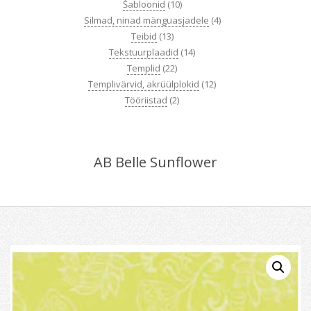
Šabloonid
(10)
Silmad, ninad mänguasjadele
(4)
Teibid
(13)
Tekstuurplaadid
(14)
Templid
(22)
Templivärvid, akrüülplokid
(12)
Tööriistad
(2)
AB Belle Sunflower