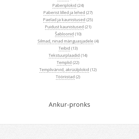
Paberiplokid
(24)
Paberist lilled ja lehed
(27)
Paelad ja kaunistused
(25)
Puidust kaunistused
(21)
Šabloonid
(10)
Silmad, ninad mänguasjadele
(4)
Teibid
(13)
Tekstuurplaadid
(14)
Templid
(22)
Templivärvid, akrüülplokid
(12)
Tööriistad
(2)
Ankur-pronks