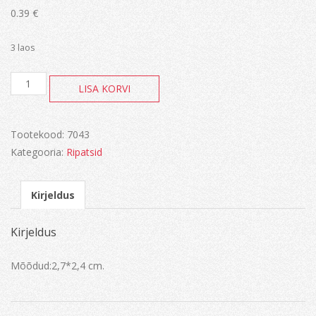
0.39
€
3 laos
Ankur-
LISA KORVI
pronks
kogus
Tootekood:
7043
Kategooria:
Ripatsid
Kirjeldus
Kirjeldus
Mõõdud:2,7*2,4 cm.