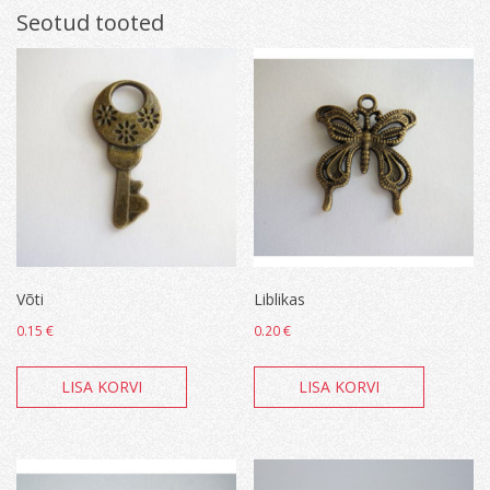
Seotud tooted
Võti
Liblikas
0.15
€
0.20
€
LISA KORVI
LISA KORVI