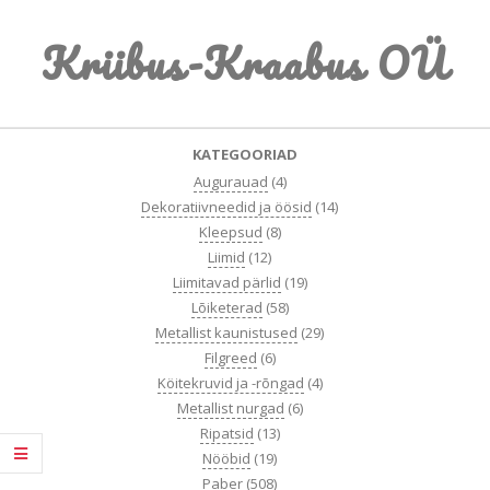
Skip
Kriibus-Kraabus OÜ
to
content
Primary
KATEGOORIAD
Navigation
Augurauad
(4)
Menu
Dekoratiivneedid ja öösid
(14)
Kleepsud
(8)
Liimid
(12)
Liimitavad pärlid
(19)
Lõiketerad
(58)
Metallist kaunistused
(29)
Filgreed
(6)
Köitekruvid ja -rõngad
(4)
Metallist nurgad
(6)
Ripatsid
(13)
Nööbid
(19)
Paber
(508)