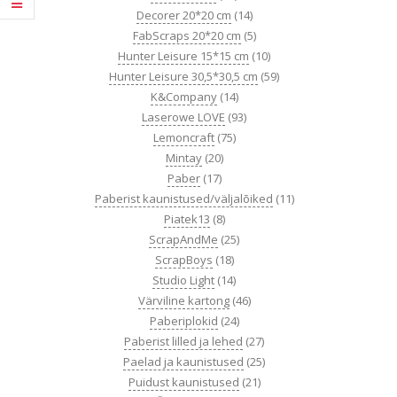
Decorer 20*20 cm
(14)
FabScraps 20*20 cm
(5)
Hunter Leisure 15*15 cm
(10)
Hunter Leisure 30,5*30,5 cm
(59)
K&Company
(14)
Laserowe LOVE
(93)
Lemoncraft
(75)
Mintay
(20)
Paber
(17)
Paberist kaunistused/väljalõiked
(11)
Piatek13
(8)
ScrapAndMe
(25)
ScrapBoys
(18)
Studio Light
(14)
Värviline kartong
(46)
Paberiplokid
(24)
Paberist lilled ja lehed
(27)
Paelad ja kaunistused
(25)
Puidust kaunistused
(21)