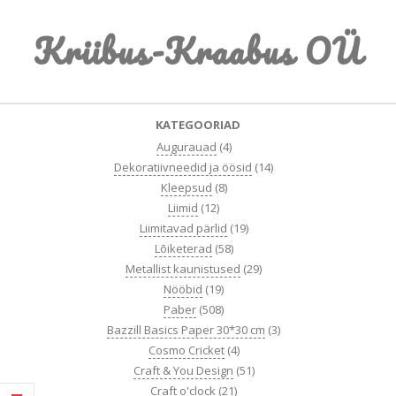
Skip
Kriibus-Kraabus OÜ
to
content
Primary
KATEGOORIAD
Navigation
Augurauad
(4)
Menu
Dekoratiivneedid ja öösid
(14)
Kleepsud
(8)
Liimid
(12)
Liimitavad pärlid
(19)
Lõiketerad
(58)
Metallist kaunistused
(29)
Nööbid
(19)
Paber
(508)
Bazzill Basics Paper 30*30 cm
(3)
Cosmo Cricket
(4)
Craft & You Design
(51)
Craft o'clock
(21)