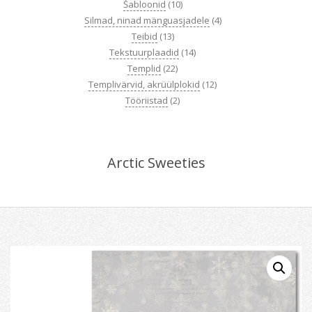
Šabloonid
(10)
Silmad, ninad mänguasjadele
(4)
Teibid
(13)
Tekstuurplaadid
(14)
Templid
(22)
Templivärvid, akrüülplokid
(12)
Tööriistad
(2)
Arctic Sweeties