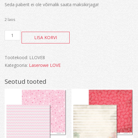
Seda paberit ei ole võimalik saata maksikirjaga!
2 laos
Arctic
LISA KORVI
Sweeties
kogus
Tootekood:
LLOVE8
Kategooria:
Laserowe LOVE
Seotud tooted