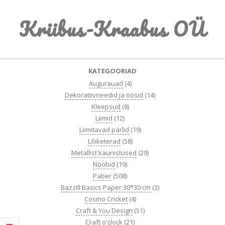
Skip
Kriibus-Kraabus OÜ
to
content
Primary
KATEGOORIAD
Navigation
Augurauad
(4)
Menu
Dekoratiivneedid ja öösid
(14)
Kleepsud
(8)
Liimid
(12)
Liimitavad pärlid
(19)
Lõiketerad
(58)
Metallist kaunistused
(29)
Nööbid
(19)
Paber
(508)
Bazzill Basics Paper 30*30 cm
(3)
Cosmo Cricket
(4)
Craft & You Design
(51)
Craft o'clock
(21)