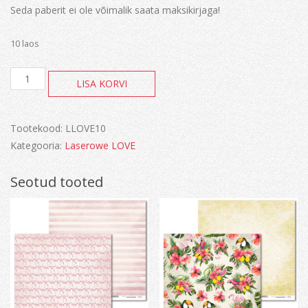
Seda paberit ei ole võimalik saata maksikirjaga!
10 laos
Arctic
LISA KORVI
Sweeties
kogus
Tootekood:
LLOVE10
Kategooria:
Laserowe LOVE
Seotud tooted