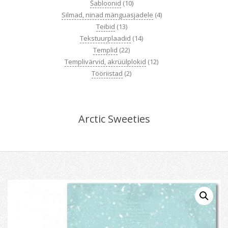
Šabloonid
(10)
Silmad, ninad mänguasjadele
(4)
Teibid
(13)
Tekstuurplaadid
(14)
Templid
(22)
Templivärvid, akrüülplokid
(12)
Tööriistad
(2)
Arctic Sweeties