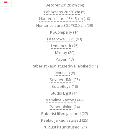
Decorer 20*20 cm
(14)
FabScraps 20*20 cm
(5)
Hunter Leisure 15*15 cm
(10)
Hunter Leisure 30,5*30,5 cm
(59)
K&Company
(14)
Laserowe LOVE
(93)
Lemoncraft
(75)
Mintay
(20)
Paber
(17)
Paberist kaunistused/väljalõiked
(11)
Piatek13
(8)
ScrapAndMe
(25)
ScrapBoys
(18)
Studio Light
(14)
Värviline kartong
(46)
Paberiplokid
(24)
Paberist lilled ja lehed
(27)
Paelad ja kaunistused
(25)
Puidust kaunistused
(21)