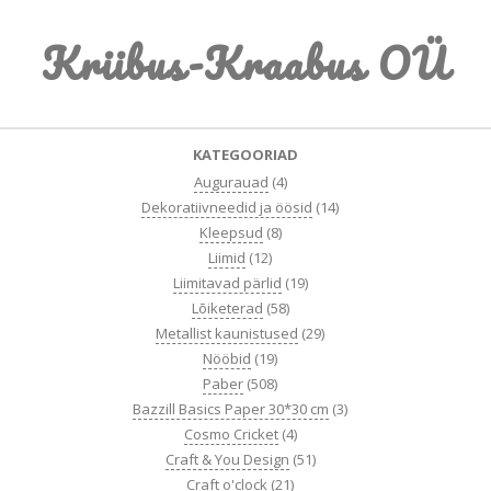
Skip
Kriibus-Kraabus OÜ
to
content
Primary
KATEGOORIAD
Navigation
Augurauad
(4)
Menu
Dekoratiivneedid ja öösid
(14)
Kleepsud
(8)
Liimid
(12)
Liimitavad pärlid
(19)
Lõiketerad
(58)
Metallist kaunistused
(29)
Nööbid
(19)
Paber
(508)
Bazzill Basics Paper 30*30 cm
(3)
Cosmo Cricket
(4)
Craft & You Design
(51)
Craft o'clock
(21)