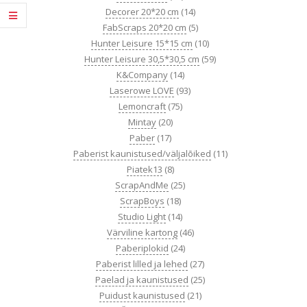
Decorer 20*20 cm
(14)
FabScraps 20*20 cm
(5)
Hunter Leisure 15*15 cm
(10)
Hunter Leisure 30,5*30,5 cm
(59)
K&Company
(14)
Laserowe LOVE
(93)
Lemoncraft
(75)
Mintay
(20)
Paber
(17)
Paberist kaunistused/väljalõiked
(11)
Piatek13
(8)
ScrapAndMe
(25)
ScrapBoys
(18)
Studio Light
(14)
Värviline kartong
(46)
Paberiplokid
(24)
Paberist lilled ja lehed
(27)
Paelad ja kaunistused
(25)
Puidust kaunistused
(21)