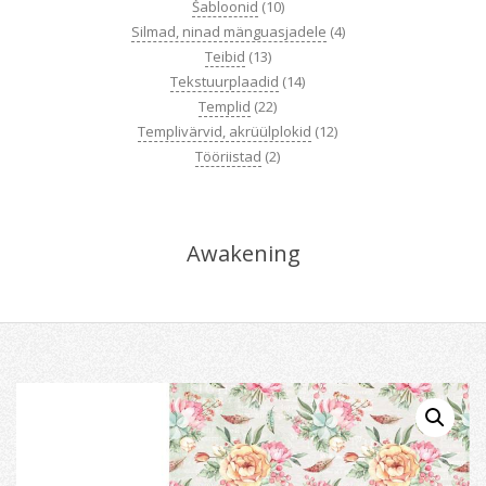
Šabloonid
(10)
Silmad, ninad mänguasjadele
(4)
Teibid
(13)
Tekstuurplaadid
(14)
Templid
(22)
Templivärvid, akrüülplokid
(12)
Tööriistad
(2)
Awakening