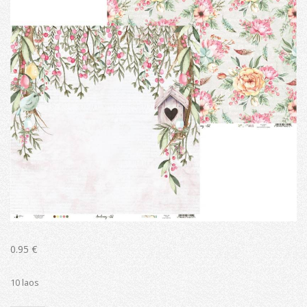
0.95
€
10 laos