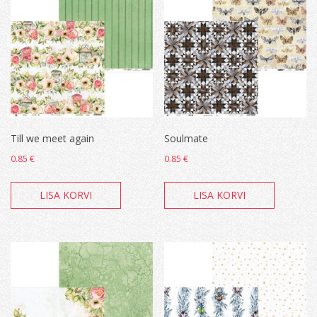
Till we meet again
Soulmate
0.85
€
0.85
€
LISA KORVI
LISA KORVI