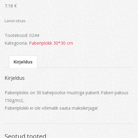
7.18
€
Laost otsas
Tootekood:
0244
Kategooria:
Paberiplokk 30*30 cm
Kirjeldus
Kirjeldus
Paberiplokis on 30 kahepoolse mustriga paberit Paberi paksus
150g/m2;.
Paberiplokki ei ole võimalik saata maksikirjaga!
Seotud tooted