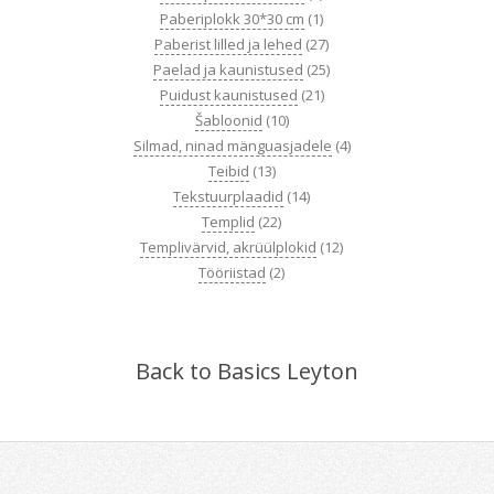
Paberiplokk 30*30 cm
(1)
Paberist lilled ja lehed
(27)
Paelad ja kaunistused
(25)
Puidust kaunistused
(21)
Šabloonid
(10)
Silmad, ninad mänguasjadele
(4)
Teibid
(13)
Tekstuurplaadid
(14)
Templid
(22)
Templivärvid, akrüülplokid
(12)
Tööriistad
(2)
Back to Basics Leyton