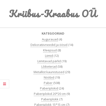
Skip
Kriibus-Kraabus OÜ
to
content
Primary
KATEGOORIAD
Navigation
Augurauad
(4)
Menu
Dekoratiivneedid ja öösid
(14)
Kleepsud
(8)
Liimid
(12)
Liimitavad pärlid
(19)
Lõiketerad
(58)
Metallist kaunistused
(29)
Nööbid
(19)
Paber
(508)
Paberiplokid
(24)
Paberiplokid 20*20 cm
(9)
Paberiplokk
(7)
Paberiplokk 15*15 cm
(7)