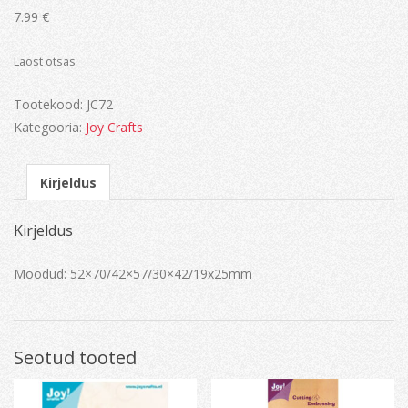
7.99
€
Laost otsas
Tootekood:
JC72
Kategooria:
Joy Crafts
Kirjeldus
Kirjeldus
Mõõdud: 52×70/42×57/30×42/19x25mm
Seotud tooted