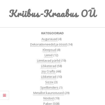
Skip
Kriibus-Kraabus OÜ
to
content
Primary
KATEGOORIAD
Navigation
Augurauad
(4)
Menu
Dekoratiivneedid ja öösid
(14)
Kleepsud
(8)
Liimid
(12)
Liimitavad pärlid
(19)
Lõiketerad
(58)
Joy Crafts
(44)
Lõiketerad
(10)
Sizzix
(3)
Spellbinders
(1)
Metallist kaunistused
(29)
Nööbid
(19)
Paber
(508)