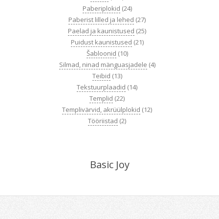
Paberiplokid
(24)
Paberist lilled ja lehed
(27)
Paelad ja kaunistused
(25)
Puidust kaunistused
(21)
Šabloonid
(10)
Silmad, ninad mänguasjadele
(4)
Teibid
(13)
Tekstuurplaadid
(14)
Templid
(22)
Templivärvid, akrüülplokid
(12)
Tööriistad
(2)
Basic Joy