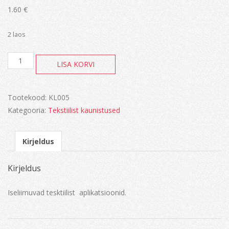
1.60
€
2 laos
Beebi
LISA KORVI
roosa
kogus
Tootekood:
KL005
Kategooria:
Tekstiilist kaunistused
Kirjeldus
Kirjeldus
Iseliimuvad tesktiilist aplikatsioonid.