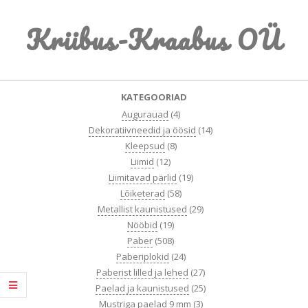
Skip
Kriibus-Kraabus OÜ
to
content
Primary
KATEGOORIAD
Navigation
Augurauad
(4)
Menu
Dekoratiivneedid ja öösid
(14)
Kleepsud
(8)
Liimid
(12)
Liimitavad pärlid
(19)
Lõiketerad
(58)
Metallist kaunistused
(29)
Nööbid
(19)
Paber
(508)
Paberiplokid
(24)
Paberist lilled ja lehed
(27)
Paelad ja kaunistused
(25)
Mustriga paelad 9 mm
(3)