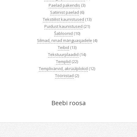
Paelad pakendis
(3)
Satiinist paelad
(6)
Tekstiilist kaunistused
(13)
Puidust kaunistused
(21)
Šabloonid
(10)
Silmad, ninad mänguasjadele
(4)
Teibid
(13)
Tekstuurplaadid
(14)
Templid
(22)
Templivärvid, akrüülplokid
(12)
Tööriistad
(2)
Beebi roosa