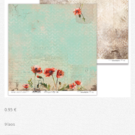
0.95
€
9 laos