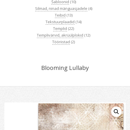
Šabloonid
(10)
Silmad, ninad mänguasjadele
(4)
Teibid
(13)
Tekstuurplaadid
(14)
Templid
(22)
Templivärvid, akrüülplokid
(12)
Tööriistad
(2)
Blooming Lullaby