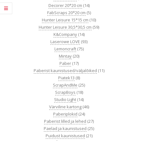
Decorer 20*20 cm
(14)
FabScraps 20*20 cm
(5)
Hunter Leisure 15*15 cm
(10)
Hunter Leisure 30,5*30,5 cm
(59)
K&Company
(14)
Laserowe LOVE
(93)
Lemoncraft
(75)
Mintay
(20)
Paber
(17)
Paberist kaunistused/väljalõiked
(11)
Piatek13
(8)
ScrapAndMe
(25)
ScrapBoys
(18)
Studio Light
(14)
Värviline kartong
(46)
Paberiplokid
(24)
Paberist lilled ja lehed
(27)
Paelad ja kaunistused
(25)
Puidust kaunistused
(21)