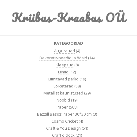
Skip
Kriibus-Kraabus OÜ
to
content
Primary
KATEGOORIAD
Navigation
Augurauad
(4)
Menu
Dekoratiivneedid ja öösid
(14)
Kleepsud
(8)
Liimid
(12)
Liimitavad pärlid
(19)
Lõiketerad
(58)
Metallist kaunistused
(29)
Nööbid
(19)
Paber
(508)
Bazzill Basics Paper 30*30 cm
(3)
Cosmo Cricket
(4)
Craft & You Design
(51)
Craft o'clock
(21)