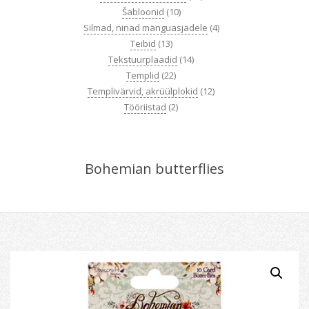
Šabloonid
(10)
Silmad, ninad mänguasjadele
(4)
Teibid
(13)
Tekstuurplaadid
(14)
Templid
(22)
Templivärvid, akrüülplokid
(12)
Tööriistad
(2)
Bohemian butterflies