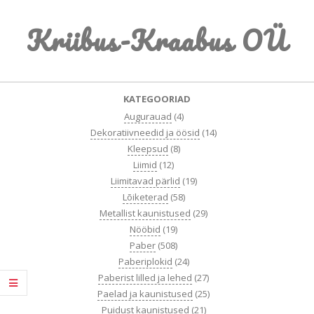
Skip
Kriibus-Kraabus OÜ
to
content
Primary
KATEGOORIAD
Navigation
Augurauad
(4)
Menu
Dekoratiivneedid ja öösid
(14)
Kleepsud
(8)
Liimid
(12)
Liimitavad pärlid
(19)
Lõiketerad
(58)
Metallist kaunistused
(29)
Nööbid
(19)
Paber
(508)
Paberiplokid
(24)
Paberist lilled ja lehed
(27)
Paelad ja kaunistused
(25)
Puidust kaunistused
(21)