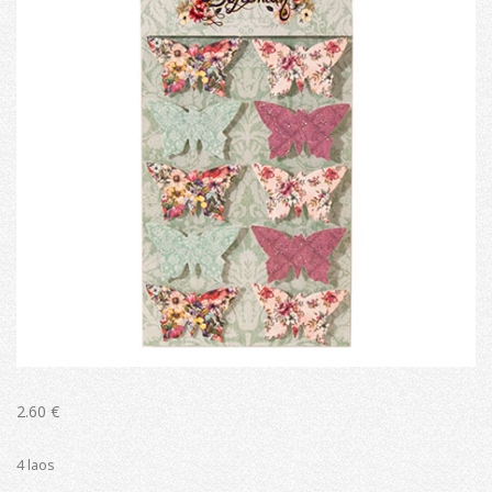
2.60
€
4 laos