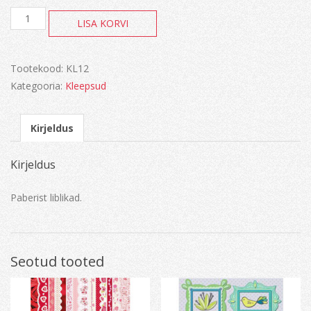
Bohemian
LISA KORVI
butterflies
kogus
Tootekood:
KL12
Kategooria:
Kleepsud
Kirjeldus
Kirjeldus
Paberist liblikad.
Seotud tooted