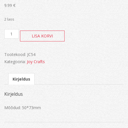
9.99
€
2 laos
C&E,
LISA KORVI
Happy
Holidays
kogus
Tootekood:
JC54
Kategooria:
Joy Crafts
Kirjeldus
Kirjeldus
Mõõdud: 50*73mm