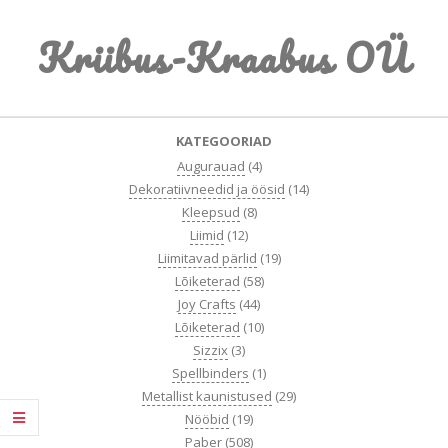
Skip
Kriibus-Kraabus OÜ
to
content
Primary
KATEGOORIAD
Navigation
Augurauad
(4)
Menu
Dekoratiivneedid ja öösid
(14)
Kleepsud
(8)
Liimid
(12)
Liimitavad pärlid
(19)
Lõiketerad
(58)
Joy Crafts
(44)
Lõiketerad
(10)
Sizzix
(3)
Spellbinders
(1)
Metallist kaunistused
(29)
Nööbid
(19)
Paber
(508)