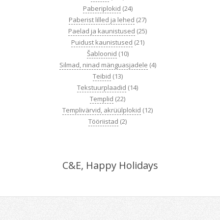
Paberiplokid
(24)
Paberist lilled ja lehed
(27)
Paelad ja kaunistused
(25)
Puidust kaunistused
(21)
Šabloonid
(10)
Silmad, ninad mänguasjadele
(4)
Teibid
(13)
Tekstuurplaadid
(14)
Templid
(22)
Templivärvid, akrüülplokid
(12)
Tööriistad
(2)
C&E, Happy Holidays