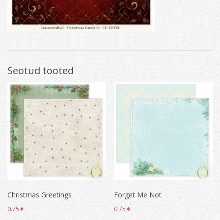
Seotud tooted
Christmas Greetings
Forget Me Not
0.75
€
0.75
€