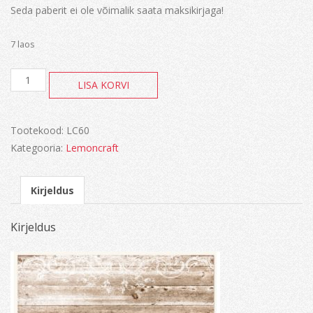
Seda paberit ei ole võimalik saata maksikirjaga!
7 laos
Christmas
LISA KORVI
Carols
kogus
Tootekood:
LC60
Kategooria:
Lemoncraft
Kirjeldus
Kirjeldus