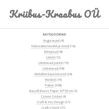
Skip
Kriibus-Kraabus OÜ
to
content
Primary
KATEGOORIAD
Navigation
Augurauad
(4)
Menu
Dekoratiivneedid ja öösid
(14)
Kleepsud
(8)
Liimid
(12)
Liimitavad pärlid
(19)
Lõiketerad
(58)
Metallist kaunistused
(29)
Nööbid
(19)
Paber
(508)
Bazzill Basics Paper 30*30 cm
(3)
Cosmo Cricket
(4)
Craft & You Design
(51)
Craft o'clock
(21)