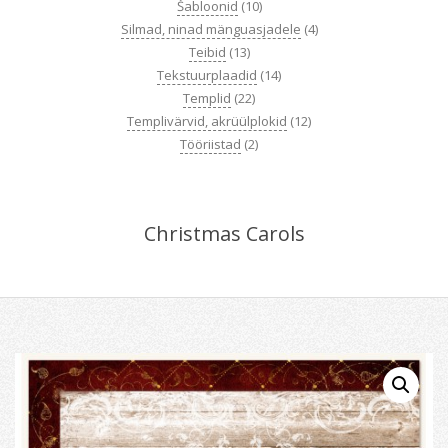
Šabloonid
(10)
Silmad, ninad mänguasjadele
(4)
Teibid
(13)
Tekstuurplaadid
(14)
Templid
(22)
Templivärvid, akrüülplokid
(12)
Tööriistad
(2)
Christmas Carols