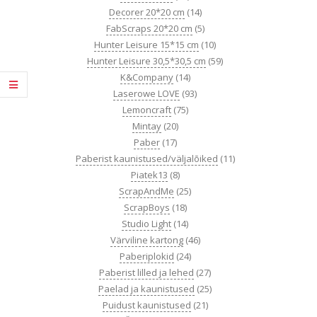
Decorer 20*20 cm
(14)
FabScraps 20*20 cm
(5)
Hunter Leisure 15*15 cm
(10)
Hunter Leisure 30,5*30,5 cm
(59)
K&Company
(14)
Laserowe LOVE
(93)
Lemoncraft
(75)
Mintay
(20)
Paber
(17)
Paberist kaunistused/väljalõiked
(11)
Piatek13
(8)
ScrapAndMe
(25)
ScrapBoys
(18)
Studio Light
(14)
Värviline kartong
(46)
Paberiplokid
(24)
Paberist lilled ja lehed
(27)
Paelad ja kaunistused
(25)
Puidust kaunistused
(21)