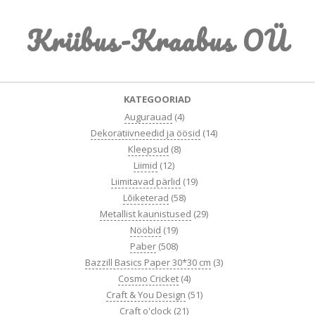
Skip
Kriibus-Kraabus OÜ
to
content
Primary
KATEGOORIAD
Navigation
Augurauad
(4)
Menu
Dekoratiivneedid ja öösid
(14)
Kleepsud
(8)
Liimid
(12)
Liimitavad pärlid
(19)
Lõiketerad
(58)
Metallist kaunistused
(29)
Nööbid
(19)
Paber
(508)
Bazzill Basics Paper 30*30 cm
(3)
Cosmo Cricket
(4)
Craft & You Design
(51)
Craft o'clock
(21)