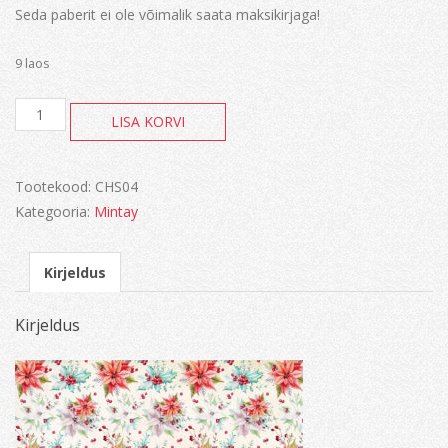
Seda paberit ei ole võimalik saata maksikirjaga!
9 laos
Christmas
LISA KORVI
Stories
kogus
Tootekood:
CHS04
Kategooria:
Mintay
Kirjeldus
Kirjeldus