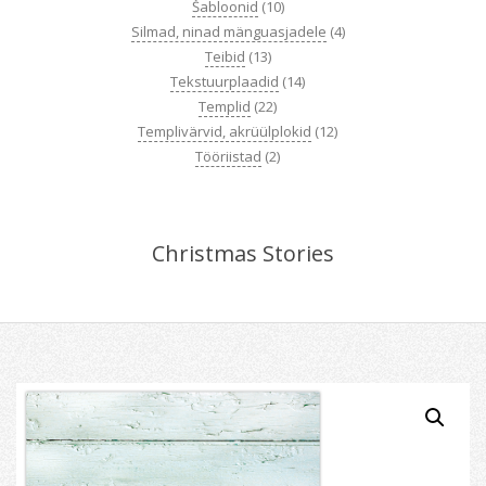
Šabloonid
(10)
Silmad, ninad mänguasjadele
(4)
Teibid
(13)
Tekstuurplaadid
(14)
Templid
(22)
Templivärvid, akrüülplokid
(12)
Tööriistad
(2)
Christmas Stories