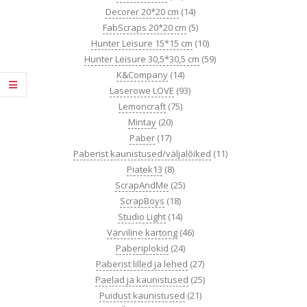
Decorer 20*20 cm
(14)
FabScraps 20*20 cm
(5)
Hunter Leisure 15*15 cm
(10)
Hunter Leisure 30,5*30,5 cm
(59)
K&Company
(14)
Laserowe LOVE
(93)
Lemoncraft
(75)
Mintay
(20)
Paber
(17)
Paberist kaunistused/väljalõiked
(11)
Piatek13
(8)
ScrapAndMe
(25)
ScrapBoys
(18)
Studio Light
(14)
Värviline kartong
(46)
Paberiplokid
(24)
Paberist lilled ja lehed
(27)
Paelad ja kaunistused
(25)
Puidust kaunistused
(21)