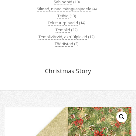
Šabloonid
(10)
Silmad, ninad mänguasjadele
(4)
Teibid
(13)
Tekstuurplaadid
(14)
Templid
(22)
Templivärvid, akrüülplokid
(12)
Tööriistad
(2)
Christmas Story