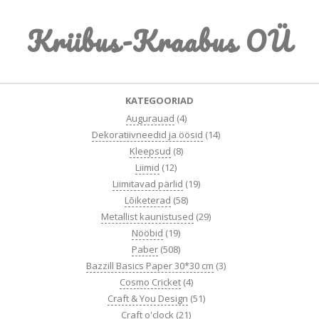
Skip
Kriibus-Kraabus OÜ
to
content
Primary
KATEGOORIAD
Navigation
Augurauad
(4)
Menu
Dekoratiivneedid ja öösid
(14)
Kleepsud
(8)
Liimid
(12)
Liimitavad pärlid
(19)
Lõiketerad
(58)
Metallist kaunistused
(29)
Nööbid
(19)
Paber
(508)
Bazzill Basics Paper 30*30 cm
(3)
Cosmo Cricket
(4)
Craft & You Design
(51)
Craft o'clock
(21)