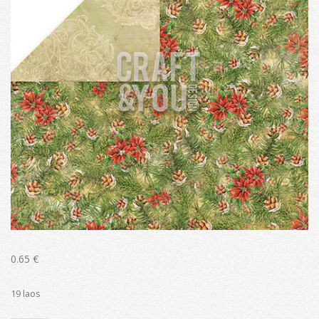
0.65
€
19 laos