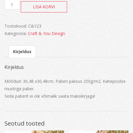
Christmas
LISA KORVI
Story
kogus
Tootekood:
C&Y23
Kategooria:
Craft & You Design
Kirjeldus
Kirjeldus
Mõõdud: 30,48 x30,48cm. Paberi paksus 250g/m2. Kahepoolse
mustriga paber.
Seda paberit ei ole võimalik saata maksikirjaga!
Seotud tooted