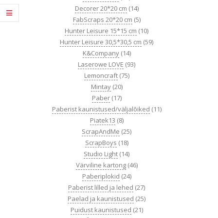
Decorer 20*20 cm
(14)
FabScraps 20*20 cm
(5)
Hunter Leisure 15*15 cm
(10)
Hunter Leisure 30,5*30,5 cm
(59)
K&Company
(14)
Laserowe LOVE
(93)
Lemoncraft
(75)
Mintay
(20)
Paber
(17)
Paberist kaunistused/väljalõiked
(11)
Piatek13
(8)
ScrapAndMe
(25)
ScrapBoys
(18)
Studio Light
(14)
Värviline kartong
(46)
Paberiplokid
(24)
Paberist lilled ja lehed
(27)
Paelad ja kaunistused
(25)
Puidust kaunistused
(21)