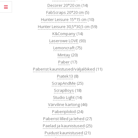
Decorer 20*20 cm
(14)
FabScraps 20*20 cm
(5)
Hunter Leisure 15*15 cm
(10)
Hunter Leisure 30,5*30,5 cm
(59)
K&Company
(14)
Laserowe LOVE
(93)
Lemoncraft
(75)
Mintay
(20)
Paber
(17)
Paberist kaunistused/väljalõiked
(11)
Piatek13
(8)
ScrapAndMe
(25)
ScrapBoys
(18)
Studio Light
(14)
Värviline kartong
(46)
Paberiplokid
(24)
Paberist lilled ja lehed
(27)
Paelad ja kaunistused
(25)
Puidust kaunistused
(21)