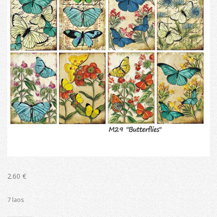
2.60
€
7 laos