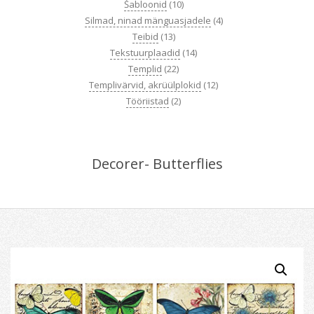
Šabloonid
(10)
Silmad, ninad mänguasjadele
(4)
Teibid
(13)
Tekstuurplaadid
(14)
Templid
(22)
Templivärvid, akrüülplokid
(12)
Tööriistad
(2)
Decorer- Butterflies