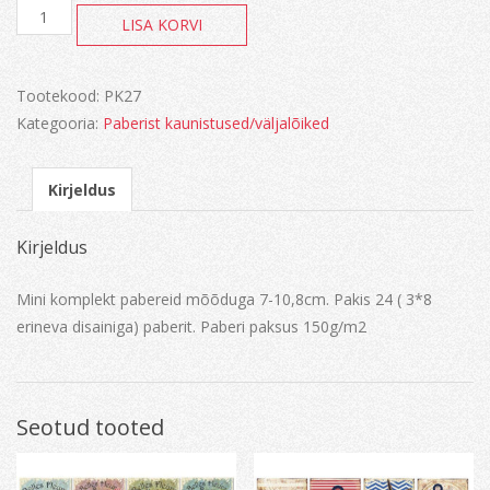
Decorer-
LISA KORVI
Butterflies
kogus
Tootekood:
PK27
Kategooria:
Paberist kaunistused/väljalõiked
Kirjeldus
Kirjeldus
Mini komplekt pabereid mõõduga 7-10,8cm. Pakis 24 ( 3*8
erineva disainiga) paberit. Paberi paksus 150g/m2
Seotud tooted