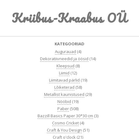
Skip
Kriibus-Kraabus OÜ
to
content
Primary
KATEGOORIAD
Navigation
Augurauad
(4)
Menu
Dekoratiivneedid ja öösid
(14)
Kleepsud
(8)
Liimid
(12)
Liimitavad pärlid
(19)
Lõiketerad
(58)
Metallist kaunistused
(29)
Nööbid
(19)
Paber
(508)
Bazzill Basics Paper 30*30 cm
(3)
Cosmo Cricket
(4)
Craft & You Design
(51)
Craft o'clock
(21)