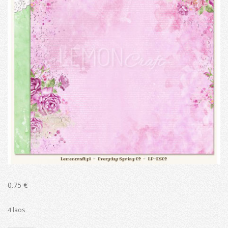
0.75
€
4 laos