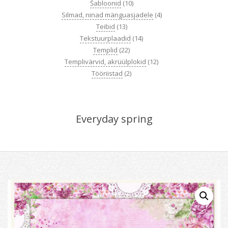
Šabloonid
(10)
Silmad, ninad mänguasjadele
(4)
Teibid
(13)
Tekstuurplaadid
(14)
Templid
(22)
Templivärvid, akrüülplokid
(12)
Tööriistad
(2)
Everyday spring