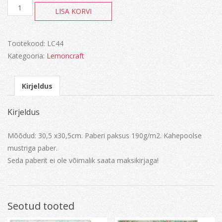
Everyday
LISA KORVI
spring
kogus
Tootekood:
LC44
Kategooria:
Lemoncraft
Kirjeldus
Kirjeldus
Mõõdud: 30,5 x30,5cm. Paberi paksus 190g/m2. Kahepoolse
mustriga paber.
Seda paberit ei ole võimalik saata maksikirjaga!
Seotud tooted