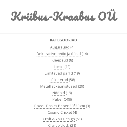
Skip
Kriibus-Kraabus OÜ
to
content
Primary
KATEGOORIAD
Navigation
Augurauad
(4)
Menu
Dekoratiivneedid ja öösid
(14)
Kleepsud
(8)
Liimid
(12)
Liimitavad pärlid
(19)
Lõiketerad
(58)
Metallist kaunistused
(29)
Nööbid
(19)
Paber
(508)
Bazzill Basics Paper 30*30 cm
(3)
Cosmo Cricket
(4)
Craft & You Design
(51)
Craft o'clock
(21)