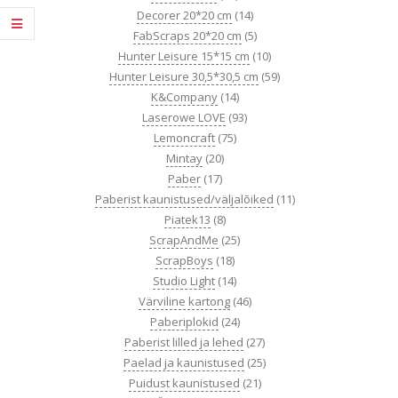
Decorer 20*20 cm
(14)
FabScraps 20*20 cm
(5)
Hunter Leisure 15*15 cm
(10)
Hunter Leisure 30,5*30,5 cm
(59)
K&Company
(14)
Laserowe LOVE
(93)
Lemoncraft
(75)
Mintay
(20)
Paber
(17)
Paberist kaunistused/väljalõiked
(11)
Piatek13
(8)
ScrapAndMe
(25)
ScrapBoys
(18)
Studio Light
(14)
Värviline kartong
(46)
Paberiplokid
(24)
Paberist lilled ja lehed
(27)
Paelad ja kaunistused
(25)
Puidust kaunistused
(21)