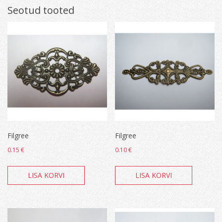
Seotud tooted
Filgree
Filgree
0.15
€
0.10
€
LISA KORVI
LISA KORVI