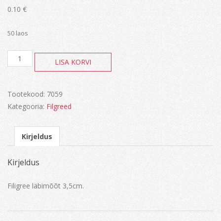
0.10
€
50 laos
Filgree
LISA KORVI
kogus
Tootekood:
7059
Kategooria:
Filgreed
Kirjeldus
Kirjeldus
Filigree läbimõõt 3,5cm.