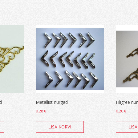
d
Metallist nurgad
Filigree nu
0.28
€
0.20
€
LISA KORVI
LISA