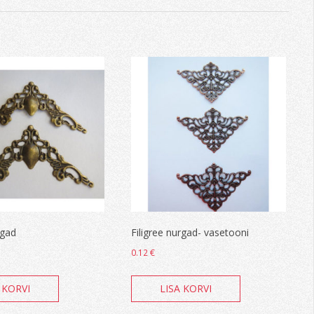
rgad
Filigree nurgad- vasetooni
0.12
€
 KORVI
LISA KORVI