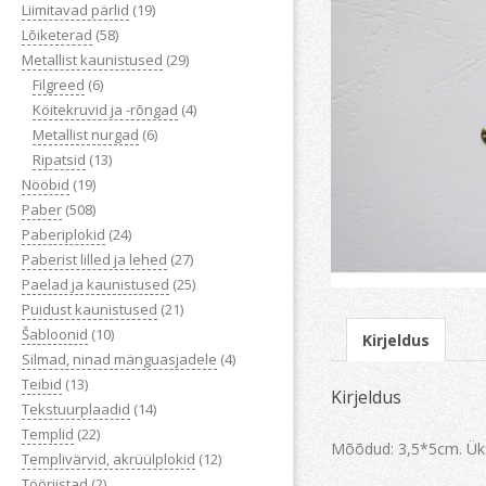
Liimitavad pärlid
(19)
Lõiketerad
(58)
Metallist kaunistused
(29)
Filgreed
(6)
Köitekruvid ja -rõngad
(4)
Metallist nurgad
(6)
Ripatsid
(13)
Nööbid
(19)
Paber
(508)
Paberiplokid
(24)
Paberist lilled ja lehed
(27)
Paelad ja kaunistused
(25)
Puidust kaunistused
(21)
Šabloonid
(10)
Kirjeldus
Silmad, ninad mänguasjadele
(4)
Teibid
(13)
Kirjeldus
Tekstuurplaadid
(14)
Templid
(22)
Mõõdud: 3,5*5cm. Üks
Templivärvid, akrüülplokid
(12)
Tööriistad
(2)