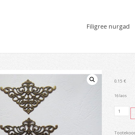
Filigree nurgad
0.15
€
16 laos
Filigree
nurgad
kogus
Tootekoo