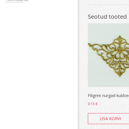
Seotud tooted
Filigree nurgad-kuldse
0.15
€
LISA KORVI