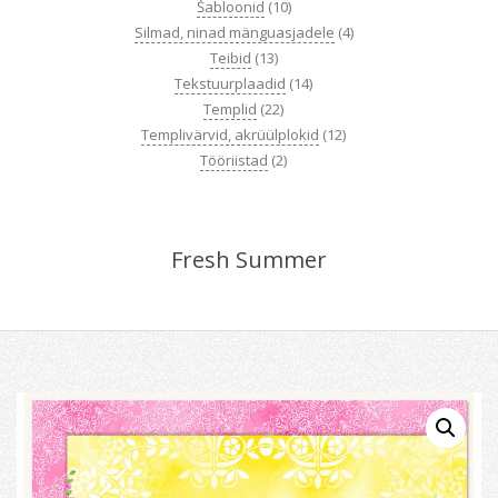
Šabloonid
(10)
Silmad, ninad mänguasjadele
(4)
Teibid
(13)
Tekstuurplaadid
(14)
Templid
(22)
Templivärvid, akrüülplokid
(12)
Tööriistad
(2)
Fresh Summer