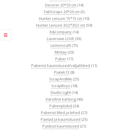
Decorer 20*20 cm
(14)
FabScraps 20*20 cm
(5)
Hunter Leisure 15*15 cm
(10)
Hunter Leisure 30,5*30,5 cm
(59)
K&Company
(14)
Laserowe LOVE
(93)
Lemoncraft
(75)
Mintay
(20)
Paber
(17)
Paberist kaunistused/väljalõiked
(11)
Piatek13
(8)
ScrapAndMe
(25)
ScrapBoys
(18)
Studio Light
(14)
Värviline kartong
(46)
Paberiplokid
(24)
Paberist lilled ja lehed
(27)
Paelad ja kaunistused
(25)
Puidust kaunistused
(21)