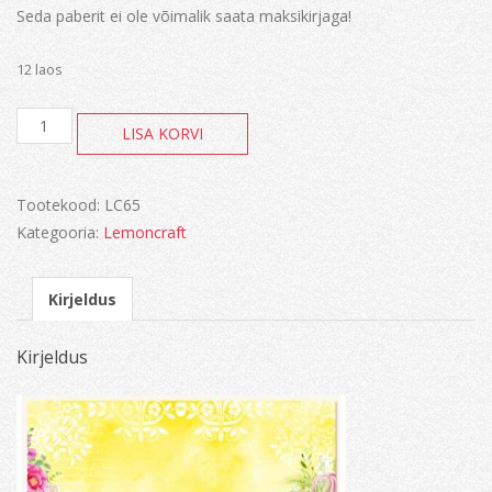
Seda paberit ei ole võimalik saata maksikirjaga!
12 laos
Fresh
LISA KORVI
Summer
kogus
Tootekood:
LC65
Kategooria:
Lemoncraft
Kirjeldus
Kirjeldus