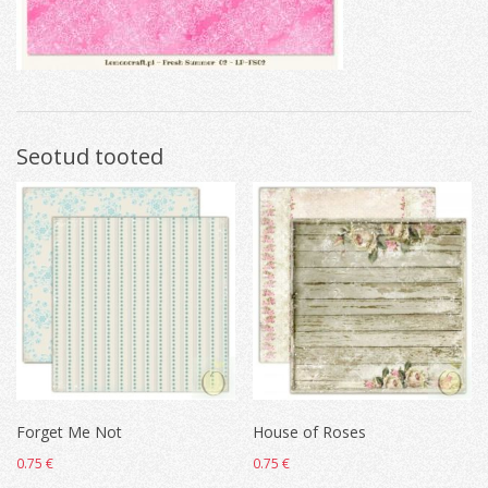
Seotud tooted
Forget Me Not
House of Roses
0.75
€
0.75
€