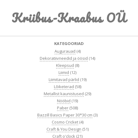
Skip
Kriibus-Kraabus OÜ
to
content
Primary
KATEGOORIAD
Navigation
Augurauad
(4)
Menu
Dekoratiivneedid ja öösid
(14)
Kleepsud
(8)
Liimid
(12)
Liimitavad pärlid
(19)
Lõiketerad
(58)
Metallist kaunistused
(29)
Nööbid
(19)
Paber
(508)
Bazzill Basics Paper 30*30 cm
(3)
Cosmo Cricket
(4)
Craft & You Design
(51)
Craft o'clock
(21)