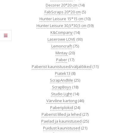
Decorer 20*20 cm
(14)
FabScraps 20*20 cm
(5)
Hunter Leisure 15*15 cm
(10)
Hunter Leisure 30,5*30,5 cm
(59)
K&Company
(14)
Laserowe LOVE
(93)
Lemoncraft
(75)
Mintay
(20)
Paber
(17)
Paberist kaunistused/väljalõiked
(11)
Piatek13
(8)
ScrapAndMe
(25)
ScrapBoys
(18)
Studio Light
(14)
Värviline kartong
(46)
Paberiplokid
(24)
Paberist lilled ja lehed
(27)
Paelad ja kaunistused
(25)
Puidust kaunistused
(21)