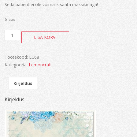
Seda paberit ei ole võimalik saata maksikirjaga!
6 laos
Gossamer
LISA KORVI
Blue
kogus
Tootekood:
LC68
Kategooria:
Lemoncraft
Kirjeldus
Kirjeldus