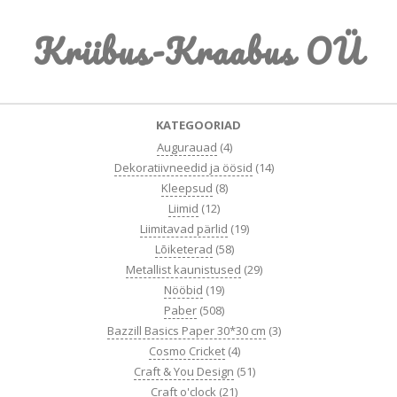
Skip
Kriibus-Kraabus OÜ
to
content
Primary
KATEGOORIAD
Navigation
Augurauad
(4)
Menu
Dekoratiivneedid ja öösid
(14)
Kleepsud
(8)
Liimid
(12)
Liimitavad pärlid
(19)
Lõiketerad
(58)
Metallist kaunistused
(29)
Nööbid
(19)
Paber
(508)
Bazzill Basics Paper 30*30 cm
(3)
Cosmo Cricket
(4)
Craft & You Design
(51)
Craft o'clock
(21)