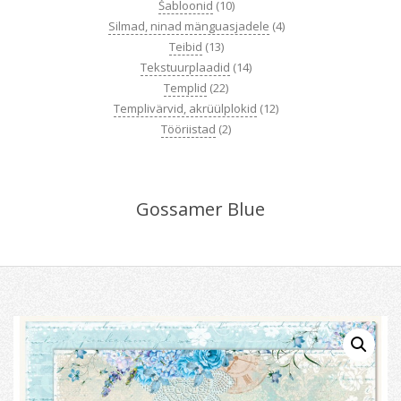
Šabloonid
(10)
Silmad, ninad mänguasjadele
(4)
Teibid
(13)
Tekstuurplaadid
(14)
Templid
(22)
Templivärvid, akrüülplokid
(12)
Tööriistad
(2)
Gossamer Blue