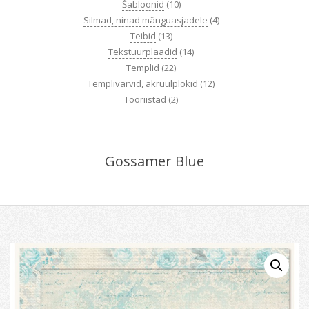
Šabloonid
(10)
Silmad, ninad mänguasjadele
(4)
Teibid
(13)
Tekstuurplaadid
(14)
Templid
(22)
Templivärvid, akrüülplokid
(12)
Tööriistad
(2)
Gossamer Blue