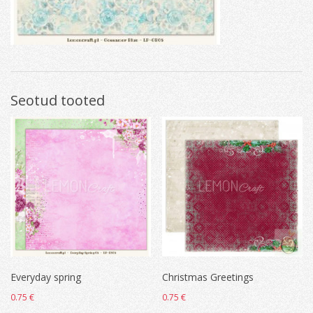
Seotud tooted
Everyday spring
Christmas Greetings
0.75
€
0.75
€