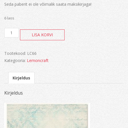
Seda paberit ei ole võimalik saata maksikirjaga!
6 laos
Gossamer
LISA KORVI
Blue
kogus
Tootekood:
LC66
Kategooria:
Lemoncraft
Kirjeldus
Kirjeldus