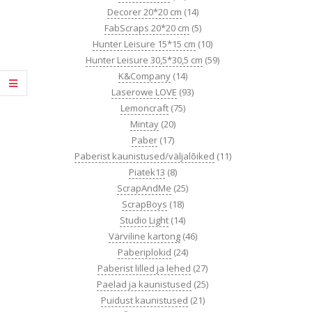
Decorer 20*20 cm
(14)
FabScraps 20*20 cm
(5)
Hunter Leisure 15*15 cm
(10)
Hunter Leisure 30,5*30,5 cm
(59)
K&Company
(14)
Laserowe LOVE
(93)
Lemoncraft
(75)
Mintay
(20)
Paber
(17)
Paberist kaunistused/väljalõiked
(11)
Piatek13
(8)
ScrapAndMe
(25)
ScrapBoys
(18)
Studio Light
(14)
Värviline kartong
(46)
Paberiplokid
(24)
Paberist lilled ja lehed
(27)
Paelad ja kaunistused
(25)
Puidust kaunistused
(21)