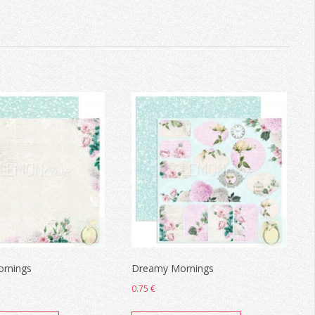
rnings
Dreamy Mornings
0.75
€