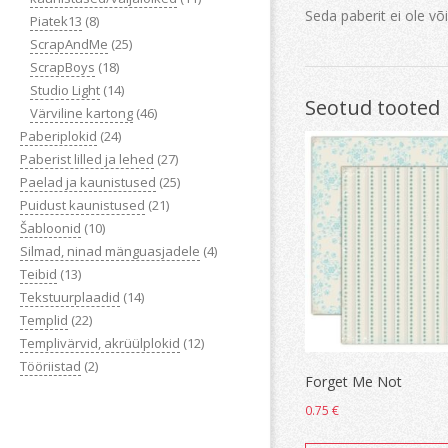
Seda paberit ei ole võ
Piatek13
(8)
ScrapAndMe
(25)
ScrapBoys
(18)
Studio Light
(14)
Seotud tooted
Värviline kartong
(46)
Paberiplokid
(24)
Paberist lilled ja lehed
(27)
Paelad ja kaunistused
(25)
Puidust kaunistused
(21)
Šabloonid
(10)
Silmad, ninad mänguasjadele
(4)
Teibid
(13)
Tekstuurplaadid
(14)
Templid
(22)
Templivärvid, akrüülplokid
(12)
Tööriistad
(2)
Forget Me Not
0.75
€