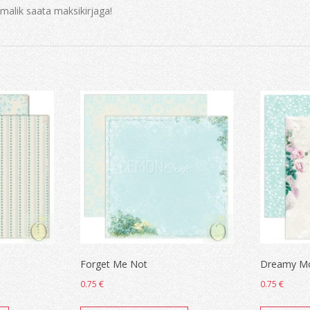
imalik saata maksikirjaga!
Forget Me Not
Dreamy Mo
0.75
€
0.75
€