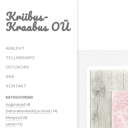
Skip
Kriibus-
to
content
Kraabus OÜ
Primary
AVALEHT
Navigation
TELLIMISINFO
Menu
OSTUKORV
KKK
KONTAKT
KATEGOORIAD
Augurauad
(4)
Dekoratiivneedid ja öösid
(14)
Kleepsud
(8)
Liimid
(12)