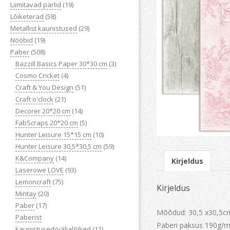
Liimitavad pärlid
(19)
Lõiketerad
(58)
Metallist kaunistused
(29)
Nööbid
(19)
Paber
(508)
Bazzill Basics Paper 30*30 cm
(3)
Cosmo Cricket
(4)
Craft & You Design
(51)
Craft o'clock
(21)
Decorer 20*20 cm
(14)
FabScraps 20*20 cm
(5)
Hunter Leisure 15*15 cm
(10)
Hunter Leisure 30,5*30,5 cm
(59)
K&Company
(14)
Kirjeldus
Laserowe LOVE
(93)
Lemoncraft
(75)
Kirjeldus
Mintay
(20)
Paber
(17)
Mõõdud: 30,5 x30,5c
Paberist
Paberi paksus 190g/m
kaunistused/väljalõiked
(11)