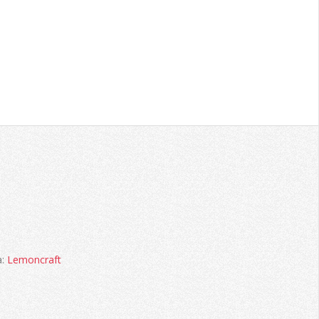
a:
Lemoncraft