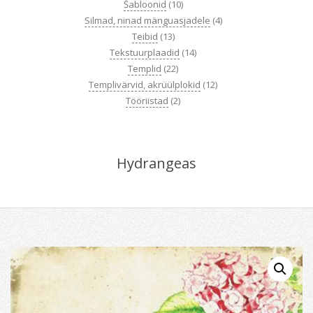
Šabloonid
(10)
Silmad, ninad mänguasjadele
(4)
Teibid
(13)
Tekstuurplaadid
(14)
Templid
(22)
Templivärvid, akrüülplokid
(12)
Tööriistad
(2)
Hydrangeas