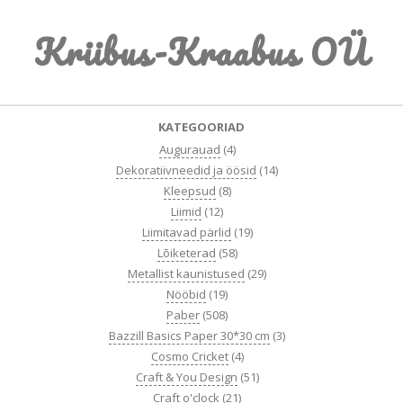
Skip
Kriibus-Kraabus OÜ
to
content
Primary
KATEGOORIAD
Navigation
Augurauad
(4)
Menu
Dekoratiivneedid ja öösid
(14)
Kleepsud
(8)
Liimid
(12)
Liimitavad pärlid
(19)
Lõiketerad
(58)
Metallist kaunistused
(29)
Nööbid
(19)
Paber
(508)
Bazzill Basics Paper 30*30 cm
(3)
Cosmo Cricket
(4)
Craft & You Design
(51)
Craft o'clock
(21)