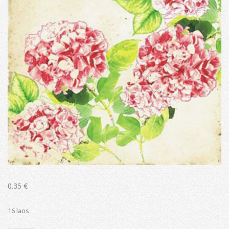
0.35
€
16 laos