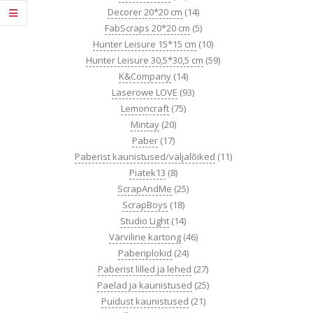
Decorer 20*20 cm
(14)
FabScraps 20*20 cm
(5)
Hunter Leisure 15*15 cm
(10)
Hunter Leisure 30,5*30,5 cm
(59)
K&Company
(14)
Laserowe LOVE
(93)
Lemoncraft
(75)
Mintay
(20)
Paber
(17)
Paberist kaunistused/väljalõiked
(11)
Piatek13
(8)
ScrapAndMe
(25)
ScrapBoys
(18)
Studio Light
(14)
Värviline kartong
(46)
Paberiplokid
(24)
Paberist lilled ja lehed
(27)
Paelad ja kaunistused
(25)
Puidust kaunistused
(21)