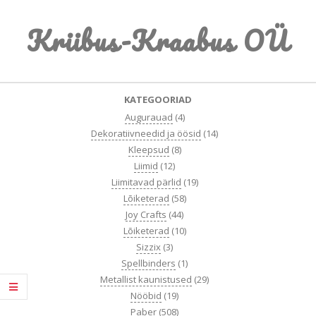
Skip
Kriibus-Kraabus OÜ
to
content
Primary
KATEGOORIAD
Navigation
Augurauad
(4)
Menu
Dekoratiivneedid ja öösid
(14)
Kleepsud
(8)
Liimid
(12)
Liimitavad pärlid
(19)
Lõiketerad
(58)
Joy Crafts
(44)
Lõiketerad
(10)
Sizzix
(3)
Spellbinders
(1)
Metallist kaunistused
(29)
Nööbid
(19)
Paber
(508)