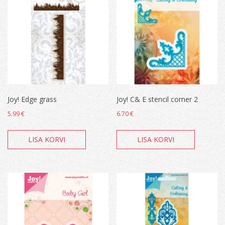
Joy! Edge grass
Joy! C& E stencil corner 2
5.99
€
6.70
€
LISA KORVI
LISA KORVI