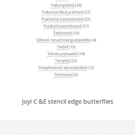
Paberiplokid
(24)
Paberist lilled ja lehed
(27)
Paelad ja kaunistused
(25)
Puidust kaunistused
(21)
Šabloonid
(10)
Silmad, ninad mänguasjadele
(4)
Teibid
(13)
Tekstuurplaadid
(14)
Templid
(22)
Templivärvid, akrüülplokid
(12)
Tööriistad
(2)
Joy! C &E stencil edge butterflies