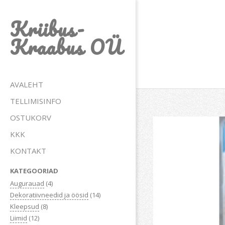
Skip
Kriibus-
to
content
Kraabus OÜ
Primary
AVALEHT
Navigation
TELLIMISINFO
Menu
OSTUKORV
KKK
KONTAKT
KATEGOORIAD
Augurauad
(4)
Dekoratiivneedid ja öösid
(14)
Kleepsud
(8)
Liimid
(12)