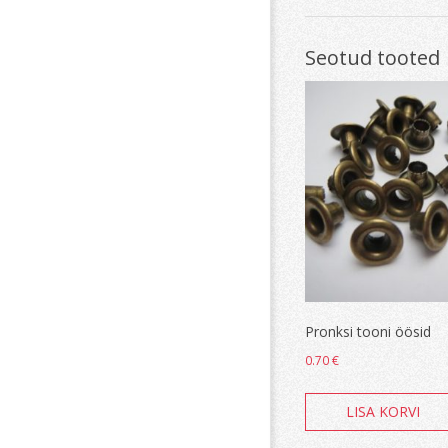
Seotud tooted
Pronksi tooni öösid
0.70
€
LISA KORVI