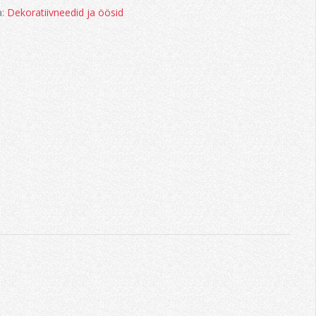
a:
Dekoratiivneedid ja öösid