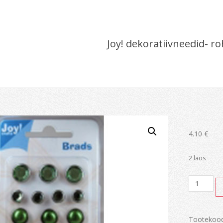
Joy! dekoratiivneedid- ro
4.10
€
2 laos
Joy!
dekoratii
roheline
kogus
Tootekoo