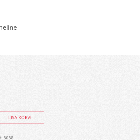
heline
LISA KORVI
vneedid-
d:
5058