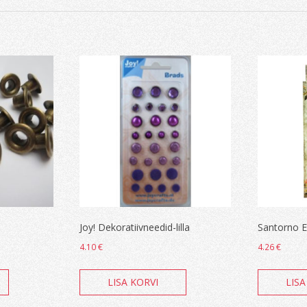
Joy! Dekoratiivneedid-lilla
Santorno E
4.10
€
4.26
€
LISA KORVI
LISA