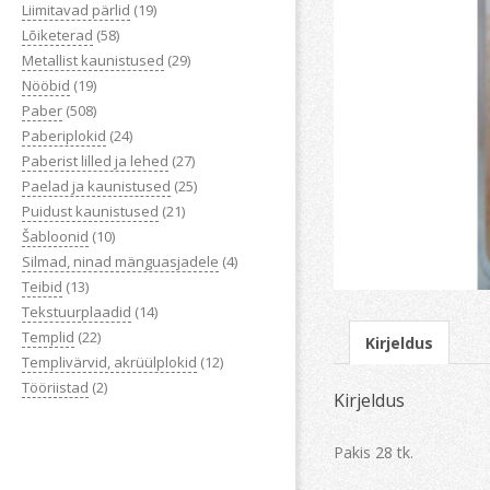
Liimitavad pärlid
(19)
Lõiketerad
(58)
Metallist kaunistused
(29)
Nööbid
(19)
Paber
(508)
Paberiplokid
(24)
Paberist lilled ja lehed
(27)
Paelad ja kaunistused
(25)
Puidust kaunistused
(21)
Šabloonid
(10)
Silmad, ninad mänguasjadele
(4)
Teibid
(13)
Tekstuurplaadid
(14)
Templid
(22)
Kirjeldus
Templivärvid, akrüülplokid
(12)
Tööriistad
(2)
Kirjeldus
Pakis 28 tk.