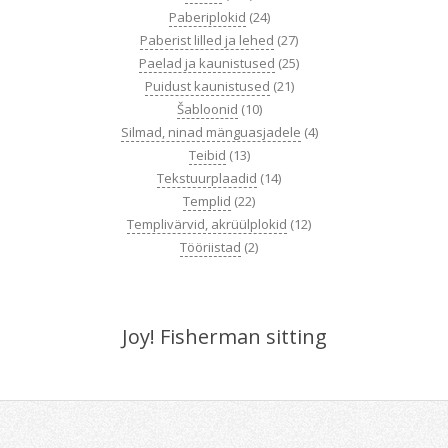
Paberiplokid
(24)
Paberist lilled ja lehed
(27)
Paelad ja kaunistused
(25)
Puidust kaunistused
(21)
Šabloonid
(10)
Silmad, ninad mänguasjadele
(4)
Teibid
(13)
Tekstuurplaadid
(14)
Templid
(22)
Templivärvid, akrüülplokid
(12)
Tööriistad
(2)
Joy! Fisherman sitting