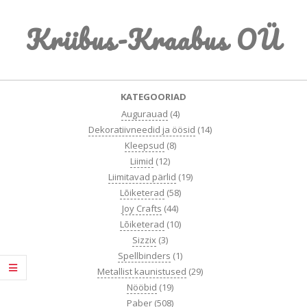
Skip
Kriibus-Kraabus OÜ
to
content
Primary
KATEGOORIAD
Navigation
Augurauad
(4)
Menu
Dekoratiivneedid ja öösid
(14)
Kleepsud
(8)
Liimid
(12)
Liimitavad pärlid
(19)
Lõiketerad
(58)
Joy Crafts
(44)
Lõiketerad
(10)
Sizzix
(3)
Spellbinders
(1)
Metallist kaunistused
(29)
Nööbid
(19)
Paber
(508)