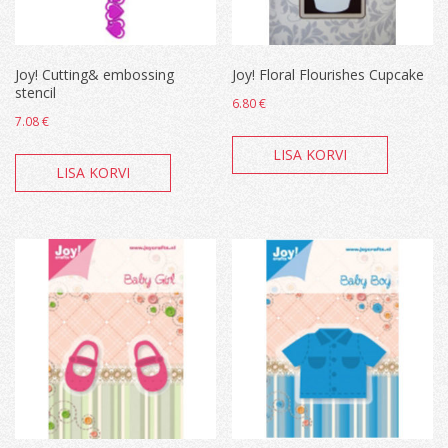
Joy! Cutting& embossing
Joy! Floral Flourishes Cupcake
stencil
6.80
€
7.08
€
LISA KORVI
LISA KORVI