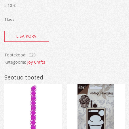
5.10
€
1 laos
Joy!
LISA KORVI
Fisherman
sitting
kogus
Tootekood:
JC29
Kategooria:
Joy Crafts
Seotud tooted