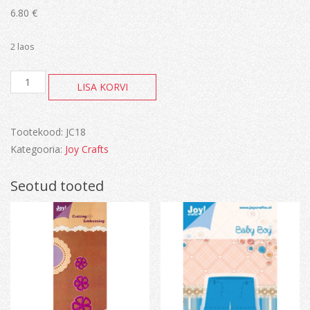
6.80
€
2 laos
Joy!
LISA KORVI
Floral
Flourishes
Cupcake
kogus
Tootekood:
JC18
Kategooria:
Joy Crafts
Seotud tooted