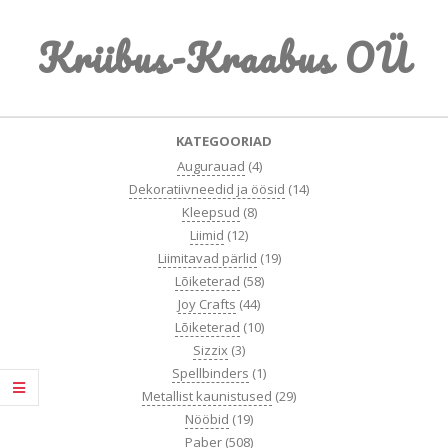
Skip
Kriibus-Kraabus OÜ
to
content
Primary
KATEGOORIAD
Navigation
Augurauad
(4)
Menu
Dekoratiivneedid ja öösid
(14)
Kleepsud
(8)
Liimid
(12)
Liimitavad pärlid
(19)
Lõiketerad
(58)
Joy Crafts
(44)
Lõiketerad
(10)
Sizzix
(3)
Spellbinders
(1)
Metallist kaunistused
(29)
Nööbid
(19)
Paber
(508)