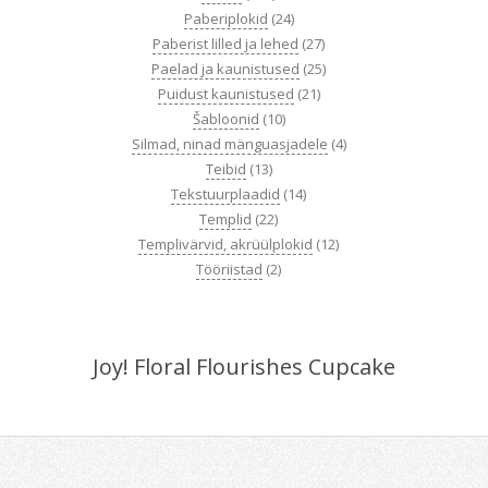
Paberiplokid
(24)
Paberist lilled ja lehed
(27)
Paelad ja kaunistused
(25)
Puidust kaunistused
(21)
Šabloonid
(10)
Silmad, ninad mänguasjadele
(4)
Teibid
(13)
Tekstuurplaadid
(14)
Templid
(22)
Templivärvid, akrüülplokid
(12)
Tööriistad
(2)
Joy! Floral Flourishes Cupcake