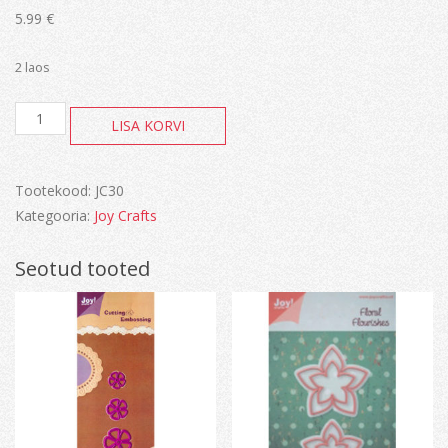
5.99
€
2 laos
Joy!
LISA KORVI
Labels&Tags
flags
(4st)
kogus
Tootekood:
JC30
Kategooria:
Joy Crafts
Seotud tooted