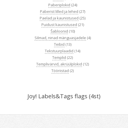
Paberiplokid
(24)
Paberist lilled ja lehed
(27)
Paelad ja kaunistused
(25)
Puidust kaunistused
(21)
Šabloonid
(10)
Silmad, ninad mänguasjadele
(4)
Teibid
(13)
Tekstuurplaadid
(14)
Templid
(22)
Templivärvid, akrüülplokid
(12)
Tööriistad
(2)
Joy! Labels&Tags flags (4st)