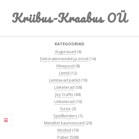
Skip
Kriibus-Kraabus OÜ
to
content
Primary
KATEGOORIAD
Navigation
Augurauad
(4)
Menu
Dekoratiivneedid ja öösid
(14)
Kleepsud
(8)
Liimid
(12)
Liimitavad pärlid
(19)
Lõiketerad
(58)
Joy Crafts
(44)
Lõiketerad
(10)
Sizzix
(3)
Spellbinders
(1)
Metallist kaunistused
(29)
Nööbid
(19)
Paber
(508)