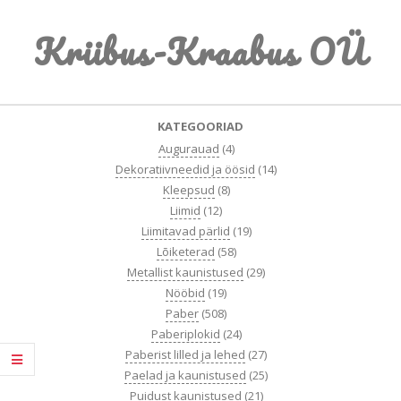
Skip
Kriibus-Kraabus OÜ
to
content
Primary
KATEGOORIAD
Navigation
Augurauad
(4)
Menu
Dekoratiivneedid ja öösid
(14)
Kleepsud
(8)
Liimid
(12)
Liimitavad pärlid
(19)
Lõiketerad
(58)
Metallist kaunistused
(29)
Nööbid
(19)
Paber
(508)
Paberiplokid
(24)
Paberist lilled ja lehed
(27)
Paelad ja kaunistused
(25)
Puidust kaunistused
(21)