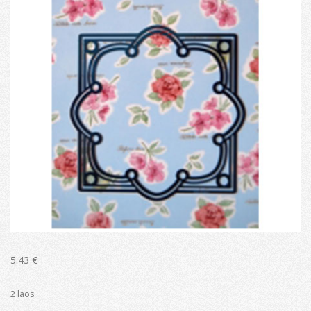
5.43
€
2 laos