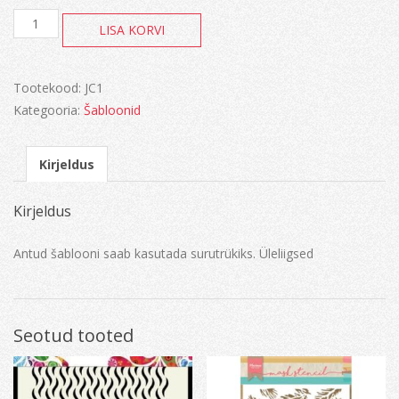
Joy!
LISA KORVI
Square
flower
kogus
Tootekood:
JC1
Kategooria:
Šabloonid
Kirjeldus
Kirjeldus
Antud šablooni saab kasutada surutrükiks. Üleliigsed
Seotud tooted