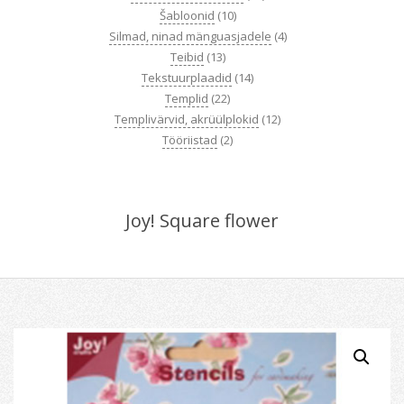
Šabloonid
(10)
Silmad, ninad mänguasjadele
(4)
Teibid
(13)
Tekstuurplaadid
(14)
Templid
(22)
Templivärvid, akrüülplokid
(12)
Tööriistad
(2)
Joy! Square flower