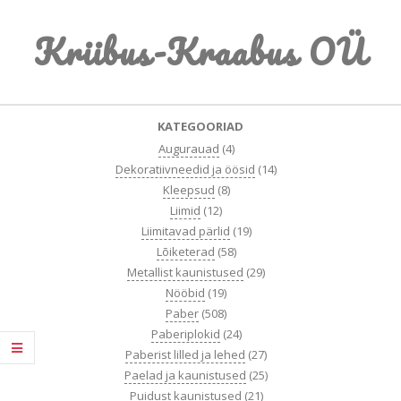
Skip
Kriibus-Kraabus OÜ
to
content
Primary
KATEGOORIAD
Navigation
Augurauad
(4)
Menu
Dekoratiivneedid ja öösid
(14)
Kleepsud
(8)
Liimid
(12)
Liimitavad pärlid
(19)
Lõiketerad
(58)
Metallist kaunistused
(29)
Nööbid
(19)
Paber
(508)
Paberiplokid
(24)
Paberist lilled ja lehed
(27)
Paelad ja kaunistused
(25)
Puidust kaunistused
(21)