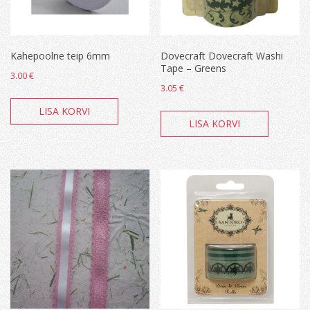
Kahepoolne teip 6mm
Dovecraft Dovecraft Washi
Tape – Greens
3.00
€
3.05
€
LISA KORVI
LISA KORVI