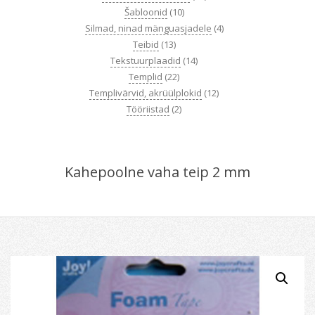
Šabloonid
(10)
Silmad, ninad mänguasjadele
(4)
Teibid
(13)
Tekstuurplaadid
(14)
Templid
(22)
Templivärvid, akrüülplokid
(12)
Tööriistad
(2)
Kahepoolne vaha teip 2 mm