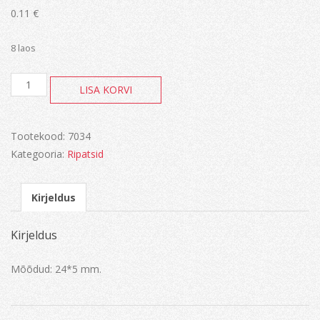
0.11
€
8 laos
Kahvel
LISA KORVI
kogus
Tootekood:
7034
Kategooria:
Ripatsid
Kirjeldus
Kirjeldus
Mõõdud: 24*5 mm.