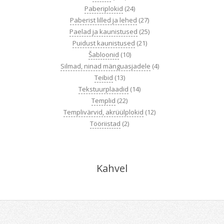
Paberiplokid
(24)
Paberist lilled ja lehed
(27)
Paelad ja kaunistused
(25)
Puidust kaunistused
(21)
Šabloonid
(10)
Silmad, ninad mänguasjadele
(4)
Teibid
(13)
Tekstuurplaadid
(14)
Templid
(22)
Templivärvid, akrüülplokid
(12)
Tööriistad
(2)
Kahvel