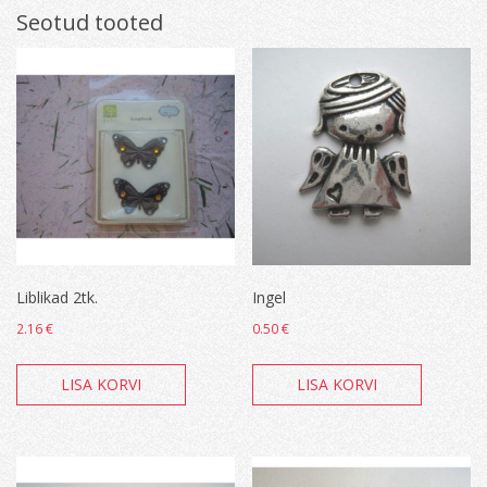
Seotud tooted
Liblikad 2tk.
Ingel
2.16
€
0.50
€
LISA KORVI
LISA KORVI