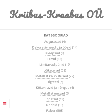
Skip
Kriibus-Kraabus OÜ
to
content
Primary
KATEGOORIAD
Navigation
Augurauad
(4)
Menu
Dekoratiivneedid ja öösid
(14)
Kleepsud
(8)
Liimid
(12)
Liimitavad pärlid
(19)
Lõiketerad
(58)
Metallist kaunistused
(29)
Filgreed
(6)
Köitekruvid ja -rõngad
(4)
Metallist nurgad
(6)
Ripatsid
(13)
Nööbid
(19)
Paber
(508)