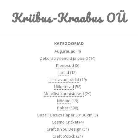
Skip
Kriibus-Kraabus OÜ
to
content
Primary
KATEGOORIAD
Navigation
Augurauad
(4)
Menu
Dekoratiivneedid ja öösid
(14)
Kleepsud
(8)
Liimid
(12)
Liimitavad pärlid
(19)
Lõiketerad
(58)
Metallist kaunistused
(29)
Nööbid
(19)
Paber
(508)
Bazzill Basics Paper 30*30 cm
(3)
Cosmo Cricket
(4)
Craft & You Design
(51)
Craft o'clock
(21)