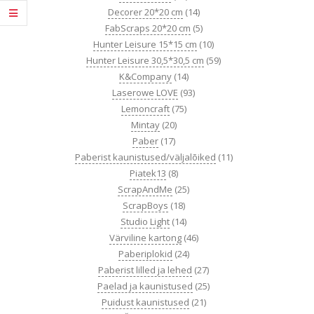
Decorer 20*20 cm
(14)
FabScraps 20*20 cm
(5)
Hunter Leisure 15*15 cm
(10)
Hunter Leisure 30,5*30,5 cm
(59)
K&Company
(14)
Laserowe LOVE
(93)
Lemoncraft
(75)
Mintay
(20)
Paber
(17)
Paberist kaunistused/väljalõiked
(11)
Piatek13
(8)
ScrapAndMe
(25)
ScrapBoys
(18)
Studio Light
(14)
Värviline kartong
(46)
Paberiplokid
(24)
Paberist lilled ja lehed
(27)
Paelad ja kaunistused
(25)
Puidust kaunistused
(21)