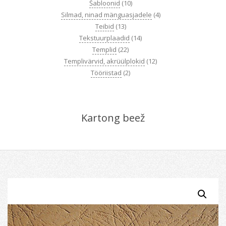
Šabloonid
(10)
Silmad, ninad mänguasjadele
(4)
Teibid
(13)
Tekstuurplaadid
(14)
Templid
(22)
Templivärvid, akrüülplokid
(12)
Tööriistad
(2)
Kartong beež