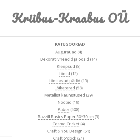
Skip
Kriibus-Kraabus OÜ
to
content
Primary
KATEGOORIAD
Navigation
Augurauad
(4)
Menu
Dekoratiivneedid ja öösid
(14)
Kleepsud
(8)
Liimid
(12)
Liimitavad pärlid
(19)
Lõiketerad
(58)
Metallist kaunistused
(29)
Nööbid
(19)
Paber
(508)
Bazzill Basics Paper 30*30 cm
(3)
Cosmo Cricket
(4)
Craft & You Design
(51)
Craft o'clock
(21)