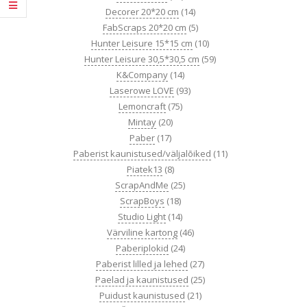
Decorer 20*20 cm
(14)
FabScraps 20*20 cm
(5)
Hunter Leisure 15*15 cm
(10)
Hunter Leisure 30,5*30,5 cm
(59)
K&Company
(14)
Laserowe LOVE
(93)
Lemoncraft
(75)
Mintay
(20)
Paber
(17)
Paberist kaunistused/väljalõiked
(11)
Piatek13
(8)
ScrapAndMe
(25)
ScrapBoys
(18)
Studio Light
(14)
Värviline kartong
(46)
Paberiplokid
(24)
Paberist lilled ja lehed
(27)
Paelad ja kaunistused
(25)
Puidust kaunistused
(21)