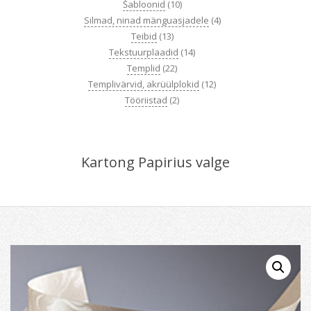
Šabloonid
(10)
Silmad, ninad mänguasjadele
(4)
Teibid
(13)
Tekstuurplaadid
(14)
Templid
(22)
Templivärvid, akrüülplokid
(12)
Tööriistad
(2)
Kartong Papirius valge