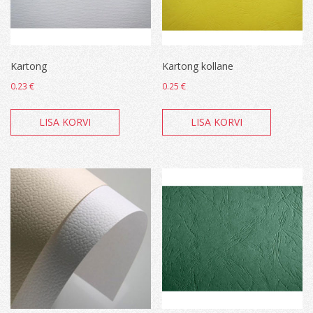
Kartong
Kartong kollane
0.23
€
0.25
€
LISA KORVI
LISA KORVI