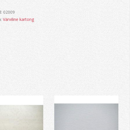
d:
02009
a:
Värviline kartong