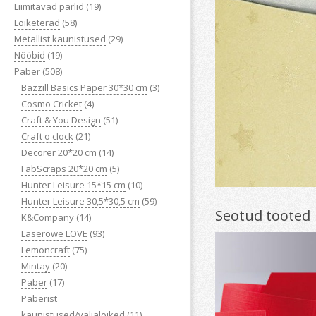
Liimitavad pärlid
(19)
Lõiketerad
(58)
Metallist kaunistused
(29)
Nööbid
(19)
Paber
(508)
Bazzill Basics Paper 30*30 cm
(3)
Cosmo Cricket
(4)
Craft & You Design
(51)
Craft o'clock
(21)
Decorer 20*20 cm
(14)
FabScraps 20*20 cm
(5)
Hunter Leisure 15*15 cm
(10)
Hunter Leisure 30,5*30,5 cm
(59)
Seotud tooted
K&Company
(14)
Laserowe LOVE
(93)
Lemoncraft
(75)
Mintay
(20)
Paber
(17)
Paberist
kaunistused/väljalõiked
(11)