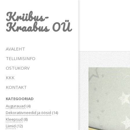
Skip
Kriibus-
to
content
Kraabus OÜ
Primary
AVALEHT
Navigation
TELLIMISINFO
Menu
OSTUKORV
KKK
KONTAKT
KATEGOORIAD
Augurauad
(4)
Dekoratiivneedid ja öösid
(14)
Kleepsud
(8)
Liimid
(12)