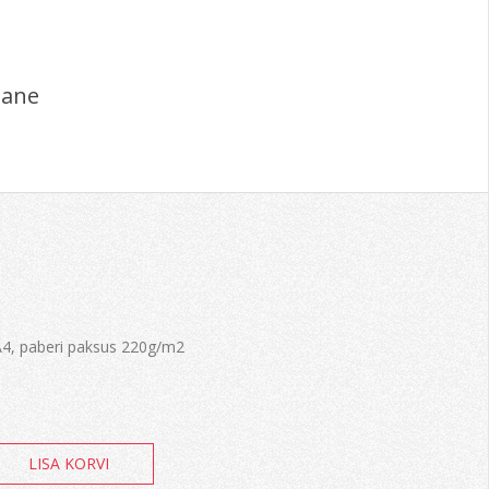
dane
4, paberi paksus 220g/m2
LISA KORVI
e