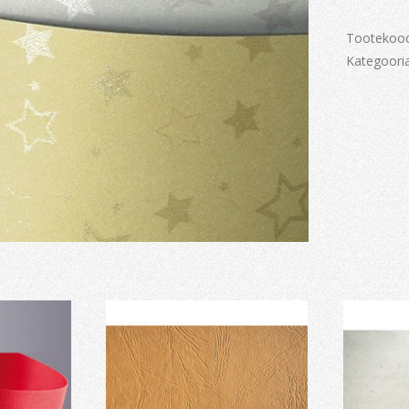
kogus
Tootekoo
Kategoori