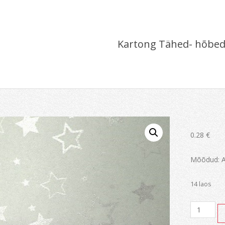
Kartong Tähed- hõbe
0.28
€
Mõõdud: A
14 laos
Kartong
Tähed-
hõbedan