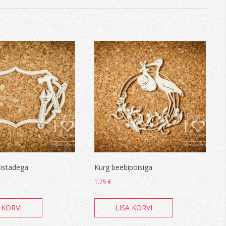
istadega
Kurg beebipoisiga
1.75
€
 KORVI
LISA KORVI