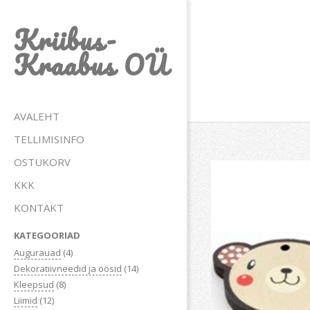
Skip
Kriibus-
to
content
Kraabus OÜ
Primary
AVALEHT
Navigation
TELLIMISINFO
Menu
OSTUKORV
KKK
KONTAKT
KATEGOORIAD
Augurauad
(4)
Dekoratiivneedid ja öösid
(14)
Kleepsud
(8)
Liimid
(12)