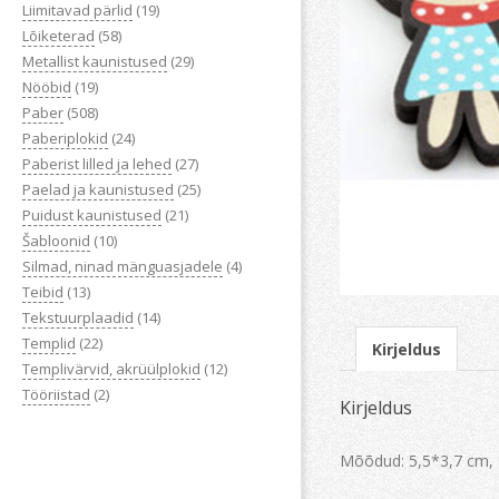
Liimitavad pärlid
(19)
Lõiketerad
(58)
Metallist kaunistused
(29)
Nööbid
(19)
Paber
(508)
Paberiplokid
(24)
Paberist lilled ja lehed
(27)
Paelad ja kaunistused
(25)
Puidust kaunistused
(21)
Šabloonid
(10)
Silmad, ninad mänguasjadele
(4)
Teibid
(13)
Tekstuurplaadid
(14)
Templid
(22)
Kirjeldus
Templivärvid, akrüülplokid
(12)
Tööriistad
(2)
Kirjeldus
Mõõdud: 5,5*3,7 cm,