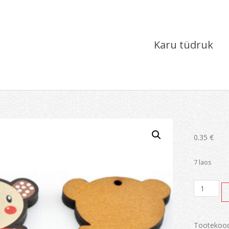
Karu tüdruk
0.35
€
7 laos
Karu
tüdruk
kogus
Tootekoo