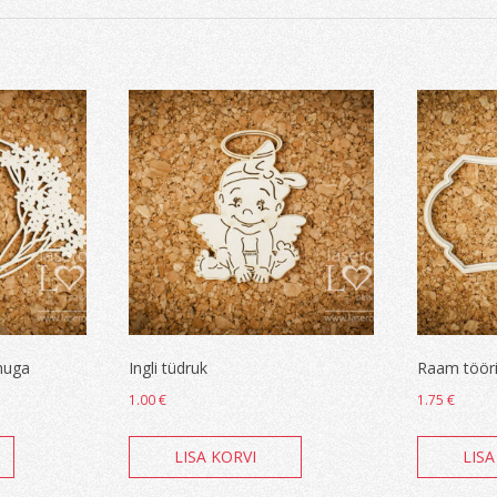
huga
Ingli tüdruk
Raam tööri
1.00
€
1.75
€
LISA KORVI
LISA