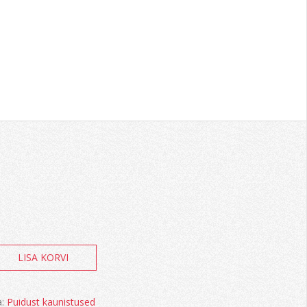
LISA KORVI
iga
a:
Puidust kaunistused