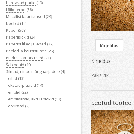
Liimitavad pärlid
(19)
Lõiketerad
(58)
Metallist kaunistused
(29)
Nööbid
(19)
Paber
(508)
Paberiplokid
(24)
Paberist lilled ja lehed
(27)
Kirjeldus
Paelad ja kaunistused
(25)
Puidust kaunistused
(21)
Kirjeldus
Šabloonid
(10)
Silmad, ninad mänguasjadele
(4)
Pakis 2tk.
Teibid
(13)
Tekstuurplaadid
(14)
Templid
(22)
Templivärvid, akrüülplokid
(12)
Seotud tooted
Tööriistad
(2)