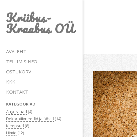
Skip
Kriibus-
to
content
Kraabus OÜ
Primary
AVALEHT
Navigation
TELLIMISINFO
Menu
OSTUKORV
KKK
KONTAKT
KATEGOORIAD
Augurauad
(4)
Dekoratiivneedid ja öösid
(14)
Kleepsud
(8)
Liimid
(12)