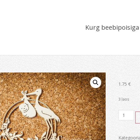
Kurg beebipoisiga
1.75
€
3 laos
Kurg
beebipois
kogus
Kategoori