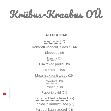
Skip
Kriibus-Kraabus OÜ
to
content
Primary
KATEGOORIAD
Navigation
Augurauad
(4)
Menu
Dekoratiivneedid ja öösid
(14)
Kleepsud
(8)
Liimid
(12)
Liimitavad pärlid
(19)
Lõiketerad
(58)
Metallist kaunistused
(29)
Nööbid
(19)
Paber
(508)
Paberiplokid
(24)
Paberist lilled ja lehed
(27)
Paelad ja kaunistused
(25)
Puidust kaunistused
(21)