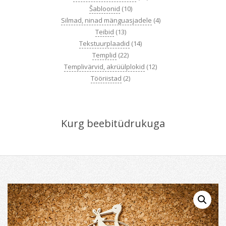
Šabloonid
(10)
Silmad, ninad mänguasjadele
(4)
Teibid
(13)
Tekstuurplaadid
(14)
Templid
(22)
Templivärvid, akrüülplokid
(12)
Tööriistad
(2)
Kurg beebitüdrukuga