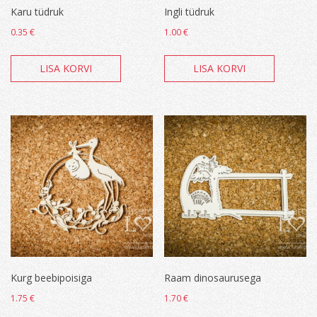
Karu tüdruk
Ingli tüdruk
0.35
€
1.00
€
LISA KORVI
LISA KORVI
Kurg beebipoisiga
Raam dinosaurusega
1.75
€
1.70
€