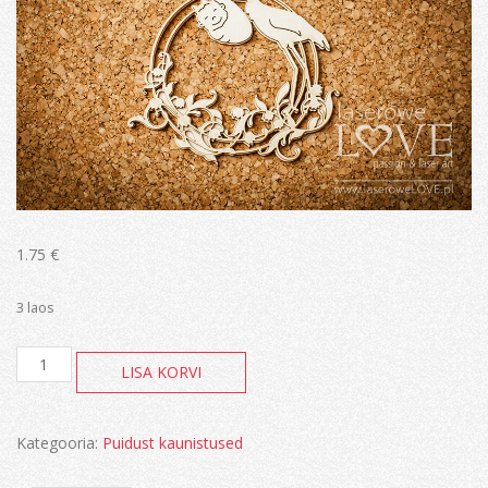
1.75
€
3 laos
Kurg
LISA KORVI
beebitüdrukuga
kogus
Kategooria:
Puidust kaunistused