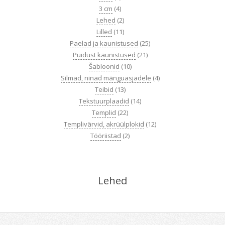
3 cm
(4)
Lehed
(2)
Lilled
(11)
Paelad ja kaunistused
(25)
Puidust kaunistused
(21)
Šabloonid
(10)
Silmad, ninad mänguasjadele
(4)
Teibid
(13)
Tekstuurplaadid
(14)
Templid
(22)
Templivärvid, akrüülplokid
(12)
Tööriistad
(2)
Lehed