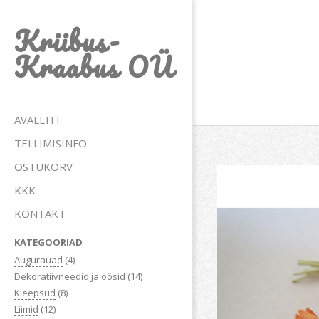
Skip
Kriibus-
to
content
Kraabus OÜ
Primary
AVALEHT
Navigation
TELLIMISINFO
Menu
OSTUKORV
KKK
KONTAKT
KATEGOORIAD
Augurauad
(4)
Dekoratiivneedid ja öösid
(14)
Kleepsud
(8)
Liimid
(12)