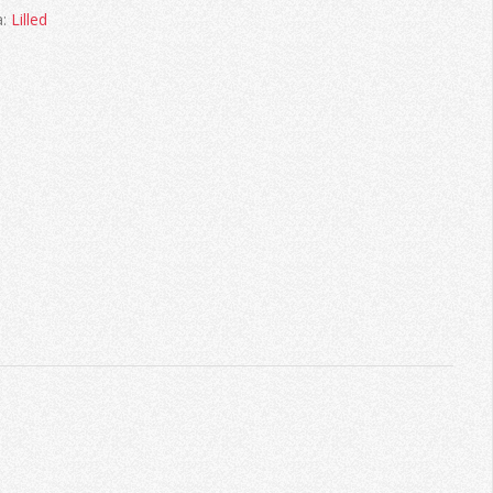
a:
Lilled