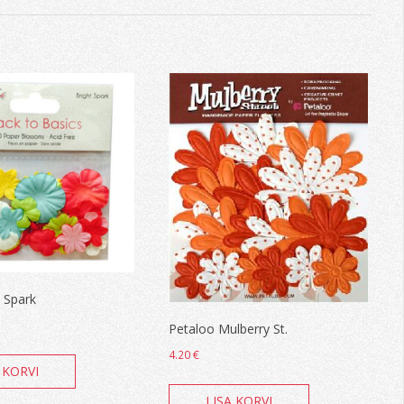
 Spark
Petaloo Mulberry St.
4.20
€
 KORVI
LISA KORVI