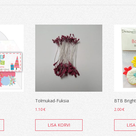
Tolmukad-Fuksia
BTB Bright
1.10
€
2.00
€
LISA KORVI
LISA