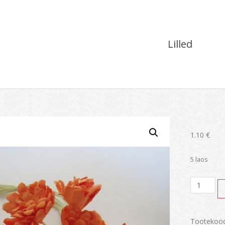
Lilled
1.10
€
5 laos
Lilled
kogus
Tootekoo