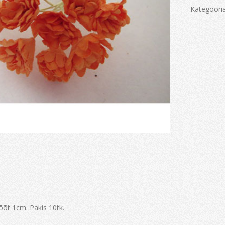
Kategoori
õõt 1cm. Pakis 10tk.