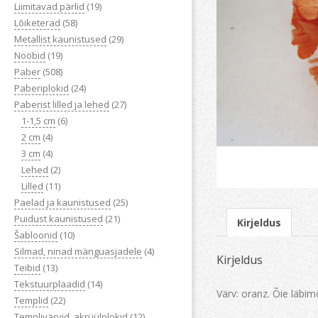
Liimitavad pärlid
(19)
Lõiketerad
(58)
Metallist kaunistused
(29)
Nööbid
(19)
Paber
(508)
Paberiplokid
(24)
Paberist lilled ja lehed
(27)
1-1,5 cm
(6)
2 cm
(4)
3 cm
(4)
Lehed
(2)
Lilled
(11)
Paelad ja kaunistused
(25)
Puidust kaunistused
(21)
Kirjeldus
Šabloonid
(10)
Silmad, ninad mänguasjadele
(4)
Kirjeldus
Teibid
(13)
Tekstuurplaadid
(14)
Värv: oranz. Õie läbim
Templid
(22)
Templivärvid, akrüülplokid
(12)