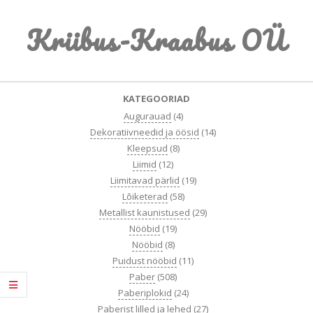
Skip
Kriibus-Kraabus OÜ
to
content
Primary
KATEGOORIAD
Navigation
Augurauad
(4)
Menu
Dekoratiivneedid ja öösid
(14)
Kleepsud
(8)
Liimid
(12)
Liimitavad pärlid
(19)
Lõiketerad
(58)
Metallist kaunistused
(29)
Nööbid
(19)
Nööbid
(8)
Puidust nööbid
(11)
Paber
(508)
Paberiplokid
(24)
Paberist lilled ja lehed
(27)