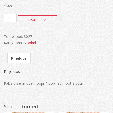
4 laos
LM
LISA KORVI
Buttons
kogus
Tootekood:
3027
Kategooria:
Nööbid
Kirjeldus
Kirjeldus
Pakis 6 iseliimuvat nööpi. Nööbi läbimõõt 2,50cm.
Seotud tooted