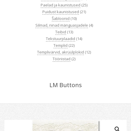
Paelad ja kaunistused
(25)
Puidust kaunistused
(21)
Šabloonid
(10)
Silmad, ninad mänguasjadele
(4)
Teibid
(13)
Tekstuurplaadid
(14)
Templid
(22)
Templivärvid, akrüülplokid
(12)
Tööriistad
(2)
LM Buttons