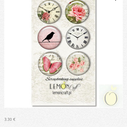
3.30
€