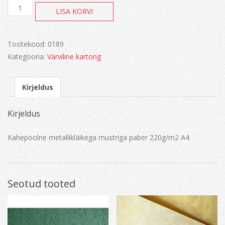
Love
LISA KORVI
kreemikas
kogus
Tootekood:
0189
Kategooria:
Värviline kartong
Kirjeldus
Kirjeldus
Kahepoolne metallikläikega mustriga paber 220g/m2 A4
Seotud tooted