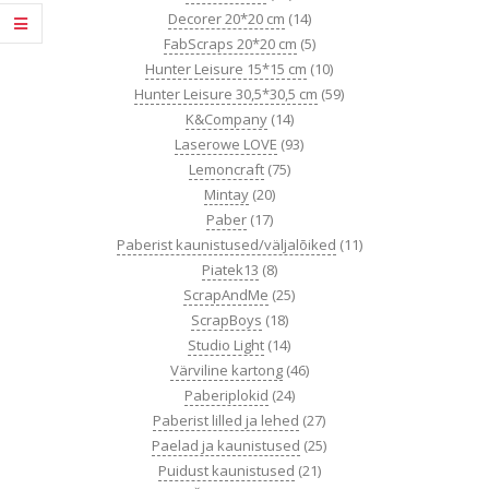
Decorer 20*20 cm
(14)
FabScraps 20*20 cm
(5)
Hunter Leisure 15*15 cm
(10)
Hunter Leisure 30,5*30,5 cm
(59)
K&Company
(14)
Laserowe LOVE
(93)
Lemoncraft
(75)
Mintay
(20)
Paber
(17)
Paberist kaunistused/väljalõiked
(11)
Piatek13
(8)
ScrapAndMe
(25)
ScrapBoys
(18)
Studio Light
(14)
Värviline kartong
(46)
Paberiplokid
(24)
Paberist lilled ja lehed
(27)
Paelad ja kaunistused
(25)
Puidust kaunistused
(21)