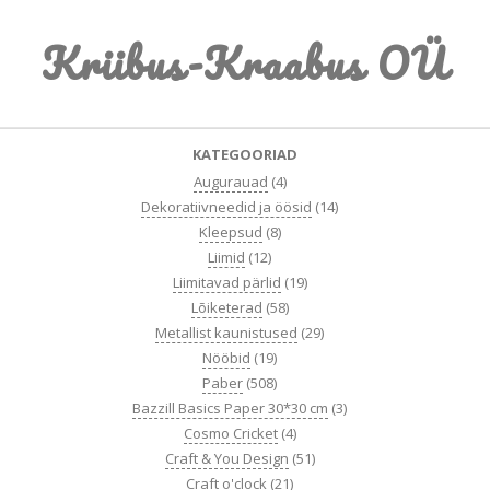
Skip
Kriibus-Kraabus OÜ
to
content
Primary
KATEGOORIAD
Navigation
Augurauad
(4)
Menu
Dekoratiivneedid ja öösid
(14)
Kleepsud
(8)
Liimid
(12)
Liimitavad pärlid
(19)
Lõiketerad
(58)
Metallist kaunistused
(29)
Nööbid
(19)
Paber
(508)
Bazzill Basics Paper 30*30 cm
(3)
Cosmo Cricket
(4)
Craft & You Design
(51)
Craft o'clock
(21)