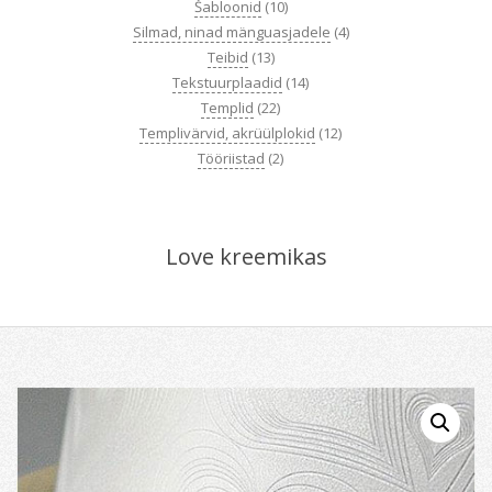
Šabloonid
(10)
Silmad, ninad mänguasjadele
(4)
Teibid
(13)
Tekstuurplaadid
(14)
Templid
(22)
Templivärvid, akrüülplokid
(12)
Tööriistad
(2)
Love kreemikas