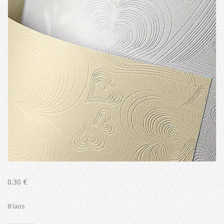
0.30
€
8 laos