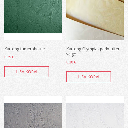
Kartong tumeroheline
Kartong Olympia- pärlmutter
valge
0.25
€
0.28
€
LISA KORVI
LISA KORVI