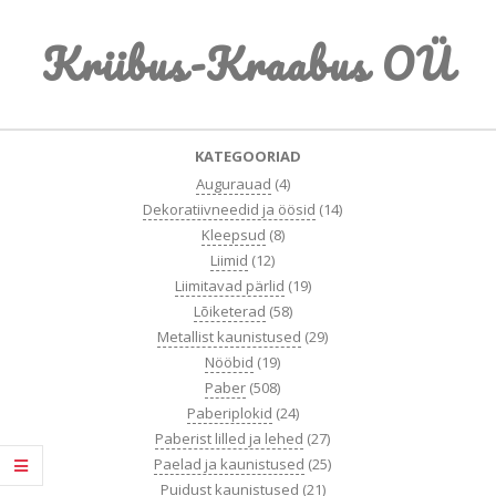
Skip
Kriibus-Kraabus OÜ
to
content
Primary
KATEGOORIAD
Navigation
Augurauad
(4)
Menu
Dekoratiivneedid ja öösid
(14)
Kleepsud
(8)
Liimid
(12)
Liimitavad pärlid
(19)
Lõiketerad
(58)
Metallist kaunistused
(29)
Nööbid
(19)
Paber
(508)
Paberiplokid
(24)
Paberist lilled ja lehed
(27)
Paelad ja kaunistused
(25)
Puidust kaunistused
(21)