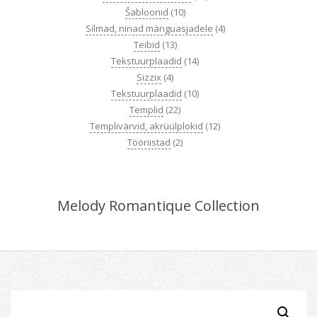
Šabloonid
(10)
Silmad, ninad mänguasjadele
(4)
Teibid
(13)
Tekstuurplaadid
(14)
Sizzix
(4)
Tekstuurplaadid
(10)
Templid
(22)
Templivärvid, akrüülplokid
(12)
Tööriistad
(2)
Melody Romantique Collection