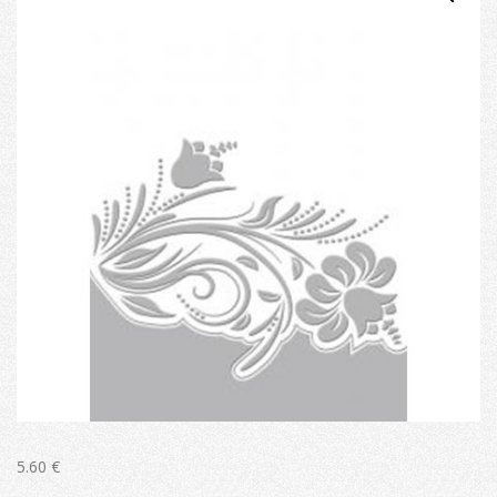
5.60
€