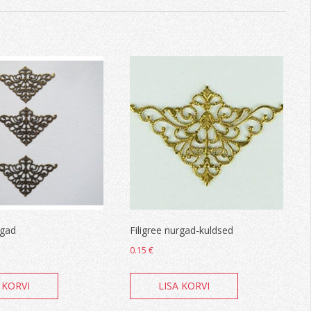
rgad
Filigree nurgad-kuldsed
0.15
€
 KORVI
LISA KORVI