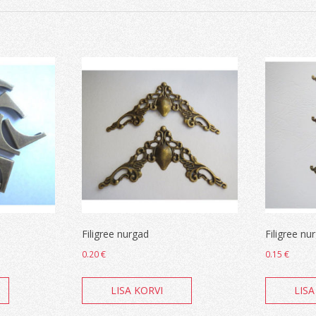
Filigree nurgad
Filigree nu
0.20
€
0.15
€
LISA KORVI
LISA