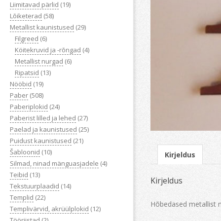
Liimitavad pärlid
(19)
Lõiketerad
(58)
Metallist kaunistused
(29)
Filgreed
(6)
Köitekruvid ja -rõngad
(4)
Metallist nurgad
(6)
Ripatsid
(13)
Nööbid
(19)
Paber
(508)
Paberiplokid
(24)
Paberist lilled ja lehed
(27)
Paelad ja kaunistused
(25)
Puidust kaunistused
(21)
Šabloonid
(10)
Kirjeldus
Silmad, ninad mänguasjadele
(4)
Teibid
(13)
Kirjeldus
Tekstuurplaadid
(14)
Templid
(22)
Hõbedased metallist 
Templivärvid, akrüülplokid
(12)
Tööriistad
(2)