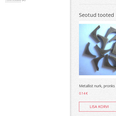
Seotud tooted
Metallist nurk, pronks
0.14
€
LISA KORVI