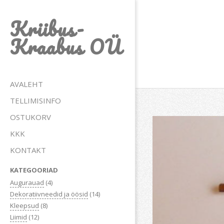
Skip
Kriibus-
to
content
Kraabus OÜ
Primary
AVALEHT
Navigation
TELLIMISINFO
Menu
OSTUKORV
KKK
KONTAKT
KATEGOORIAD
Augurauad
(4)
Dekoratiivneedid ja öösid
(14)
Kleepsud
(8)
Liimid
(12)