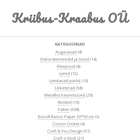
Skip
Kriibus-Kraabus OÜ
to
content
Primary
KATEGOORIAD
Navigation
Augurauad
(4)
Menu
Dekoratiivneedid ja öösid
(14)
Kleepsud
(8)
Liimid
(12)
Liimitavad pärlid
(19)
Lõiketerad
(58)
Metallist kaunistused
(29)
Nööbid
(19)
Paber
(508)
Bazzill Basics Paper 30*30 cm
(3)
Cosmo Cricket
(4)
Craft & You Design
(51)
Craft o'clock
(21)