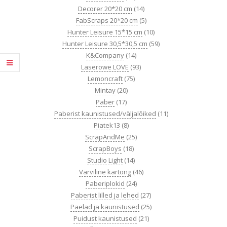
Decorer 20*20 cm
(14)
FabScraps 20*20 cm
(5)
Hunter Leisure 15*15 cm
(10)
Hunter Leisure 30,5*30,5 cm
(59)
K&Company
(14)
Laserowe LOVE
(93)
Lemoncraft
(75)
Mintay
(20)
Paber
(17)
Paberist kaunistused/väljalõiked
(11)
Piatek13
(8)
ScrapAndMe
(25)
ScrapBoys
(18)
Studio Light
(14)
Värviline kartong
(46)
Paberiplokid
(24)
Paberist lilled ja lehed
(27)
Paelad ja kaunistused
(25)
Puidust kaunistused
(21)