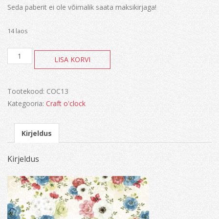
Seda paberit ei ole võimalik saata maksikirjaga!
14 laos
Mom's
LISA KORVI
garden
kogus
Tootekood:
COC13
Kategooria:
Craft o'clock
Kirjeldus
Kirjeldus