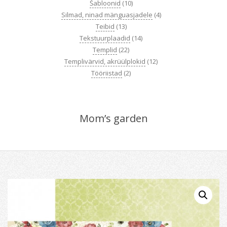
Šabloonid
(10)
Silmad, ninad mänguasjadele
(4)
Teibid
(13)
Tekstuurplaadid
(14)
Templid
(22)
Templivärvid, akrüülplokid
(12)
Tööriistad
(2)
Mom’s garden