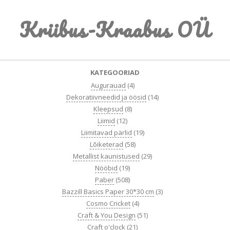
Skip
Kriibus-Kraabus OÜ
to
content
Primary
KATEGOORIAD
Navigation
Augurauad
(4)
Menu
Dekoratiivneedid ja öösid
(14)
Kleepsud
(8)
Liimid
(12)
Liimitavad pärlid
(19)
Lõiketerad
(58)
Metallist kaunistused
(29)
Nööbid
(19)
Paber
(508)
Bazzill Basics Paper 30*30 cm
(3)
Cosmo Cricket
(4)
Craft & You Design
(51)
Craft o'clock
(21)