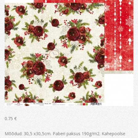
0.75
€
Mõõdud: 30,5 x30,5cm. Paberi paksus 190g/m2. Kahepoolse