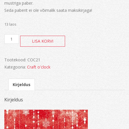
mustriga paber.
Seda paberit ei ole võimalik saata maksikirjaga!
13 laos
My
LISA KORVI
christmas
wish
kogus
Tootekood:
COC21
Kategooria:
Craft o'clock
Kirjeldus
Kirjeldus