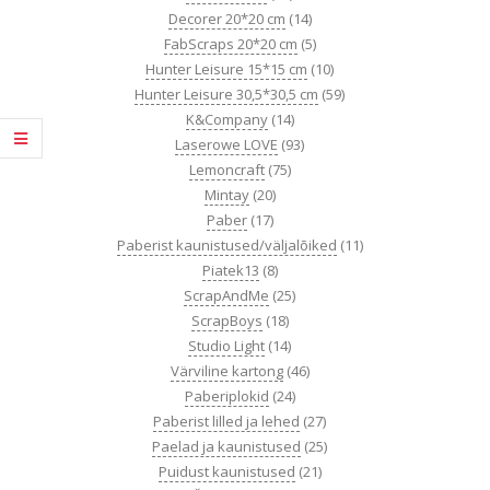
Decorer 20*20 cm
(14)
FabScraps 20*20 cm
(5)
Hunter Leisure 15*15 cm
(10)
Hunter Leisure 30,5*30,5 cm
(59)
K&Company
(14)
Laserowe LOVE
(93)
Lemoncraft
(75)
Mintay
(20)
Paber
(17)
Paberist kaunistused/väljalõiked
(11)
Piatek13
(8)
ScrapAndMe
(25)
ScrapBoys
(18)
Studio Light
(14)
Värviline kartong
(46)
Paberiplokid
(24)
Paberist lilled ja lehed
(27)
Paelad ja kaunistused
(25)
Puidust kaunistused
(21)