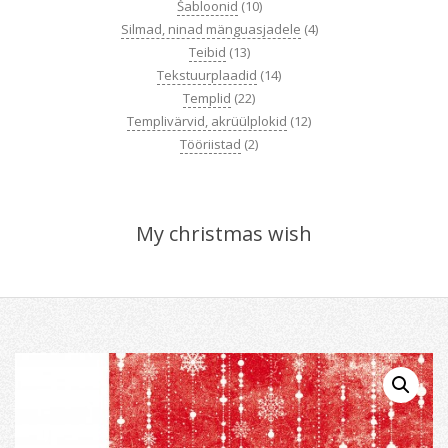
Šabloonid
(10)
Silmad, ninad mänguasjadele
(4)
Teibid
(13)
Tekstuurplaadid
(14)
Templid
(22)
Templivärvid, akrüülplokid
(12)
Tööriistad
(2)
My christmas wish