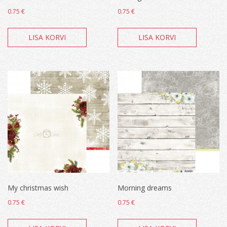
0.75
€
0.75
€
LISA KORVI
LISA KORVI
My christmas wish
Morning dreams
0.75
€
0.75
€