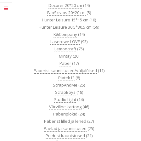
Decorer 20*20 cm
(14)
FabScraps 20*20 cm
(5)
Hunter Leisure 15*15 cm
(10)
Hunter Leisure 30,5*30,5 cm
(59)
K&Company
(14)
Laserowe LOVE
(93)
Lemoncraft
(75)
Mintay
(20)
Paber
(17)
Paberist kaunistused/väljalõiked
(11)
Piatek13
(8)
ScrapAndMe
(25)
ScrapBoys
(18)
Studio Light
(14)
Värviline kartong
(46)
Paberiplokid
(24)
Paberist lilled ja lehed
(27)
Paelad ja kaunistused
(25)
Puidust kaunistused
(21)