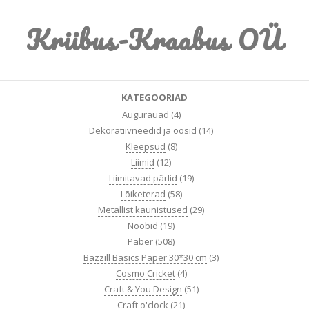
Skip
Kriibus-Kraabus OÜ
to
content
Primary
KATEGOORIAD
Navigation
Augurauad
(4)
Menu
Dekoratiivneedid ja öösid
(14)
Kleepsud
(8)
Liimid
(12)
Liimitavad pärlid
(19)
Lõiketerad
(58)
Metallist kaunistused
(29)
Nööbid
(19)
Paber
(508)
Bazzill Basics Paper 30*30 cm
(3)
Cosmo Cricket
(4)
Craft & You Design
(51)
Craft o'clock
(21)