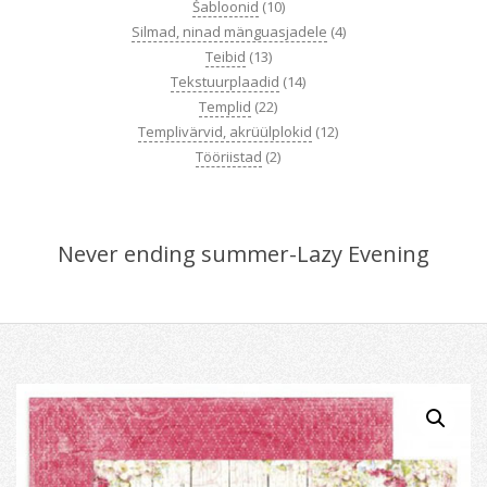
Šabloonid
(10)
Silmad, ninad mänguasjadele
(4)
Teibid
(13)
Tekstuurplaadid
(14)
Templid
(22)
Templivärvid, akrüülplokid
(12)
Tööriistad
(2)
Never ending summer-Lazy Evening