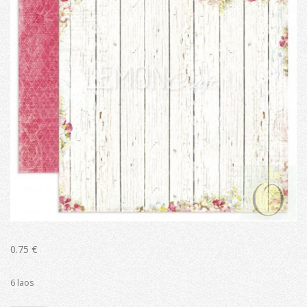
0.75
€
6 laos