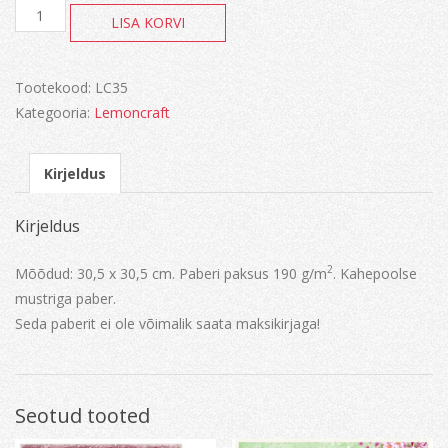
Never
LISA KORVI
ending
summer-
Lazy
Evening
Tootekood:
LC35
kogus
Kategooria:
Lemoncraft
Kirjeldus
Kirjeldus
2
Mõõdud: 30,5 x 30,5 cm. Paberi paksus 190 g/m
. Kahepoolse
mustriga paber.
Seda paberit ei ole võimalik saata maksikirjaga!
Seotud tooted