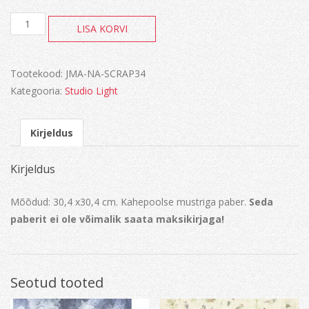
New
LISA KORVI
Awakening
kogus
Tootekood:
JMA-NA-SCRAP34
Kategooria:
Studio Light
Kirjeldus
Kirjeldus
Mõõdud: 30,4 x30,4 cm. Kahepoolse mustriga paber.
Seda
paberit ei ole võimalik saata maksikirjaga!
Seotud tooted