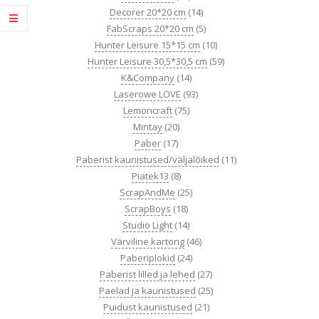
Decorer 20*20 cm
(14)
FabScraps 20*20 cm
(5)
Hunter Leisure 15*15 cm
(10)
Hunter Leisure 30,5*30,5 cm
(59)
K&Company
(14)
Laserowe LOVE
(93)
Lemoncraft
(75)
Mintay
(20)
Paber
(17)
Paberist kaunistused/väljalõiked
(11)
Piatek13
(8)
ScrapAndMe
(25)
ScrapBoys
(18)
Studio Light
(14)
Värviline kartong
(46)
Paberiplokid
(24)
Paberist lilled ja lehed
(27)
Paelad ja kaunistused
(25)
Puidust kaunistused
(21)