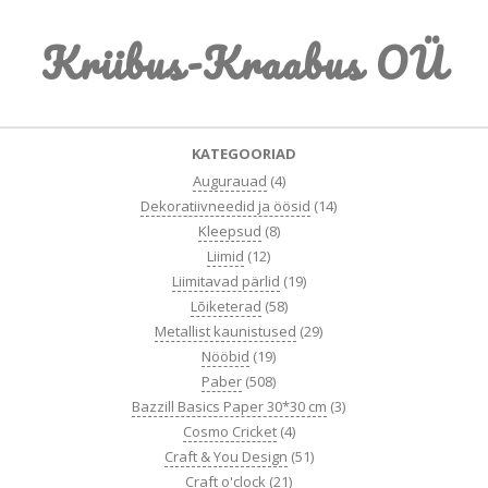
Skip
Kriibus-Kraabus OÜ
to
content
Primary
KATEGOORIAD
Navigation
Augurauad
(4)
Menu
Dekoratiivneedid ja öösid
(14)
Kleepsud
(8)
Liimid
(12)
Liimitavad pärlid
(19)
Lõiketerad
(58)
Metallist kaunistused
(29)
Nööbid
(19)
Paber
(508)
Bazzill Basics Paper 30*30 cm
(3)
Cosmo Cricket
(4)
Craft & You Design
(51)
Craft o'clock
(21)