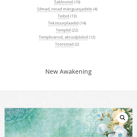
Šabloonid
(10)
Silmad, ninad mänguasjadele
(4)
Teibid
(13)
Tekstuurplaadid
(14)
Templid
(22)
Templivärvid, akrüülplokid
(12)
Tööriistad
(2)
New Awakening