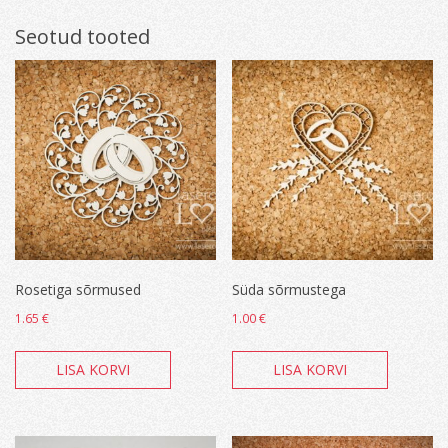
Seotud tooted
Rosetiga sõrmused
Süda sõrmustega
1.65
€
1.00
€
LISA KORVI
LISA KORVI