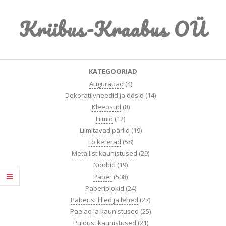
Skip
Kriibus-Kraabus OÜ
to
content
Primary
KATEGOORIAD
Navigation
Augurauad
(4)
Menu
Dekoratiivneedid ja öösid
(14)
Kleepsud
(8)
Liimid
(12)
Liimitavad pärlid
(19)
Lõiketerad
(58)
Metallist kaunistused
(29)
Nööbid
(19)
Paber
(508)
Paberiplokid
(24)
Paberist lilled ja lehed
(27)
Paelad ja kaunistused
(25)
Puidust kaunistused
(21)