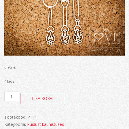
0.95
€
4 laos
Nuga,
LISA KORVI
kahvel,
lusikas
kogus
Tootekood:
PT11
Kategooria:
Puidust kaunistused