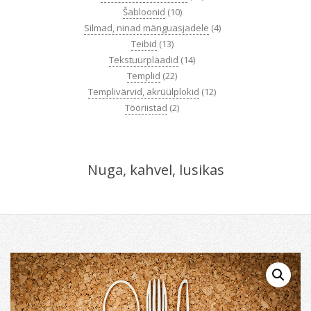
Šabloonid
(10)
Silmad, ninad mänguasjadele
(4)
Teibid
(13)
Tekstuurplaadid
(14)
Templid
(22)
Templivärvid, akrüülplokid
(12)
Tööriistad
(2)
Nuga, kahvel, lusikas