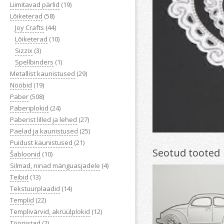
Liimitavad pärlid
(19)
Lõiketerad
(58)
Joy Crafts
(44)
Lõiketerad
(10)
Sizzix
(3)
Spellbinders
(1)
Metallist kaunistused
(29)
Nööbid
(19)
Paber
(508)
Paberiplokid
(24)
Paberist lilled ja lehed
(27)
Paelad ja kaunistused
(25)
Puidust kaunistused
(21)
Seotud tooted
Šabloonid
(10)
Silmad, ninad mänguasjadele
(4)
Teibid
(13)
Tekstuurplaadid
(14)
Templid
(22)
Templivärvid, akrüülplokid
(12)
Tööriistad
(2)