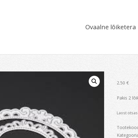
Ovaalne lõiketera
2.50
€
Pakis 2 lõ
Laost otsas
Tootekoo
Kategoori