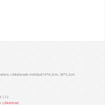
iketera. Lõiketerade mõõdud:10*6,3cm, 38*5,2cm
d:
LT2
a:
Lõiketerad